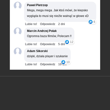
Paweł Pietrzop
Mega, mega mega. Jak ktoś mówi, że kiepsko
wygląda to musi się nieźle walnąć w głowe xD
6
Lubie to!
Odpowiedz
2 dni
Marcin Andrzej Polak
Ogromna baza filmów, Polecam !!
12
Lubie to!
Odpowiedz
5 dni
Adam Sikorski
dzięki, działa player i szukanie
10
Lubie to!
Odpowiedz
10 dni