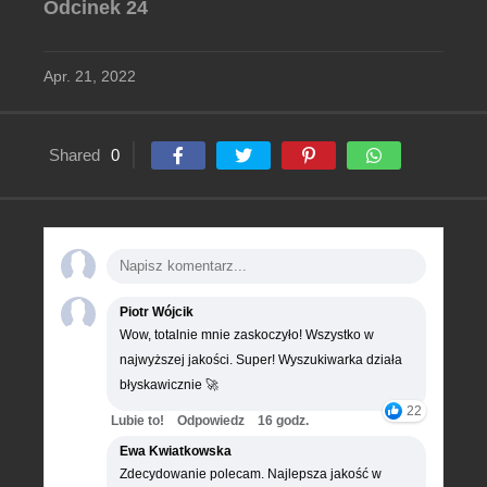
Odcinek 24
Apr. 21, 2022
Shared
0
Piotr Wójcik
Wow, totalnie mnie zaskoczyło! Wszystko w
najwyższej jakości. Super! Wyszukiwarka działa
błyskawicznie 🚀
22
Lubie to!
Odpowiedz
16 godz.
Ewa Kwiatkowska
Zdecydowanie polecam. Najlepsza jakość w