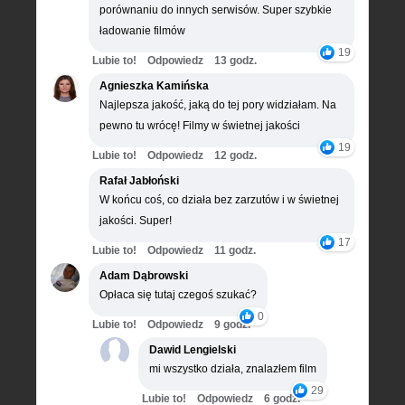
porównaniu do innych serwisów. Super szybkie
ładowanie filmów
19
Lubie to!
Odpowiedz
13 godz.
Agnieszka Kamińska
Najlepsza jakość, jaką do tej pory widziałam. Na
pewno tu wrócę! Filmy w świetnej jakości
19
Lubie to!
Odpowiedz
12 godz.
Rafał Jabłoński
W końcu coś, co działa bez zarzutów i w świetnej
jakości. Super!
17
Lubie to!
Odpowiedz
11 godz.
Adam Dąbrowski
Opłaca się tutaj czegoś szukać?
0
Lubie to!
Odpowiedz
9 godz.
Dawid Lengielski
mi wszystko działa, znalazłem film
29
Lubie to!
Odpowiedz
6 godz.