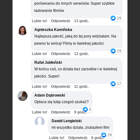
porównaniu do innych serwisów. Super szybkie
ładowanie filmów
19
Lubie to!
Odpowiedz
13 godz.
Agnieszka Kamińska
Najlepsza jakość, jaką do tej pory widziałam. Na
pewno tu wrócę! Filmy w świetnej jakości
19
Lubie to!
Odpowiedz
12 godz.
Rafał Jabłoński
W końcu coś, co działa bez zarzutów i w świetnej
jakości. Super!
17
Lubie to!
Odpowiedz
11 godz.
Adam Dąbrowski
Opłaca się tutaj czegoś szukać?
0
Lubie to!
Odpowiedz
9 godz.
Dawid Lengielski
mi wszystko działa, znalazłem film
29
Lubie to!
Odpowiedz
6 godz.