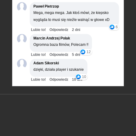
Paweł Pietrzop
Mega, mega mega. Jak ktoś mówi, że kiepsko
wygląda to musi się nieźle walnąć w głowe xD
6
Lubie to!
Odpowiedz
2 dni
Marcin Andrzej Polak
Ogromna baza filmów, Polecam !!
12
Lubie to!
Odpowiedz
5 dni
Adam Sikorski
dzięki, działa player i szukanie
10
Lubie to!
Odpowiedz
10 dni