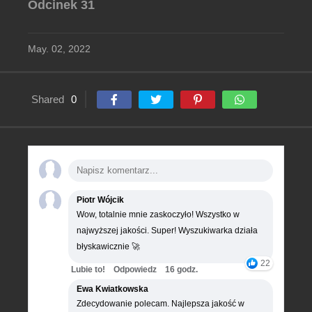
Odcinek 31
May. 02, 2022
Shared
0
Piotr Wójcik
Wow, totalnie mnie zaskoczyło! Wszystko w
najwyższej jakości. Super! Wyszukiwarka działa
błyskawicznie 🚀
22
Lubie to!
Odpowiedz
16 godz.
Ewa Kwiatkowska
Zdecydowanie polecam. Najlepsza jakość w