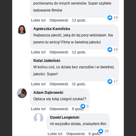
porównaniu do innych serwisów. Super szybkie
ładowanie filmów
19
Lubie to!
Odpowiedz
13 godz.
Agnieszka Kamińska
Najlepsza jakość, jaką do tej pory widziałam. Na
pewno tu wrócę! Filmy w świetnej jakości
19
Lubie to!
Odpowiedz
12 godz.
Rafał Jabłoński
W końcu coś, co działa bez zarzutów i w świetnej
jakości. Super!
17
Lubie to!
Odpowiedz
11 godz.
Adam Dąbrowski
Opłaca się tutaj czegoś szukać?
0
Lubie to!
Odpowiedz
9 godz.
Dawid Lengielski
mi wszystko działa, znalazłem film
29
Lubie to!
Odpowiedz
6 godz.