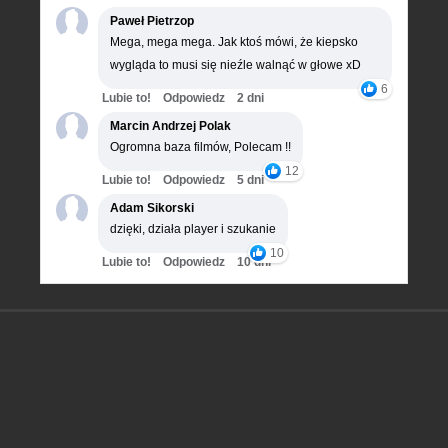
Paweł Pietrzop
Mega, mega mega. Jak ktoś mówi, że kiepsko
wygląda to musi się nieźle walnąć w głowe xD
6
Lubie to!
Odpowiedz
2 dni
Marcin Andrzej Polak
Ogromna baza filmów, Polecam !!
12
Lubie to!
Odpowiedz
5 dni
Adam Sikorski
dzięki, działa player i szukanie
10
Lubie to!
Odpowiedz
10 dni