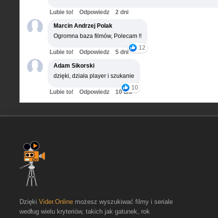
Lubie to!
Odpowiedz
2 dni
Marcin Andrzej Polak
Ogromna baza filmów, Polecam !!
12
Lubie to!
Odpowiedz
5 dni
Adam Sikorski
dzięki, działa player i szukanie
10
Lubie to!
Odpowiedz
10 dni
Dzięki
Vider.Online
możesz wyszukiwać filmy i seriale
według wielu kryteriów, takich jak gatunek, rok