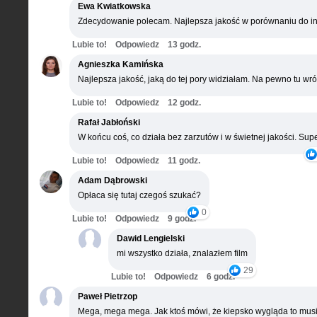
Ewa Kwiatkowska
Zdecydowanie polecam. Najlepsza jakość w porównaniu do in
Lubie to!
Odpowiedz
13 godz.
Agnieszka Kamińska
Najlepsza jakość, jaką do tej pory widziałam. Na pewno tu wró
Lubie to!
Odpowiedz
12 godz.
Rafał Jabłoński
W końcu coś, co działa bez zarzutów i w świetnej jakości. Supe
Lubie to!
Odpowiedz
11 godz.
Adam Dąbrowski
Opłaca się tutaj czegoś szukać?
0
Lubie to!
Odpowiedz
9 godz.
Dawid Lengielski
mi wszystko działa, znalazłem film
29
Lubie to!
Odpowiedz
6 godz.
Paweł Pietrzop
Mega, mega mega. Jak ktoś mówi, że kiepsko wygląda to musi