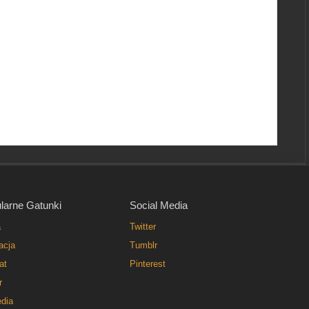
larne Gatunki
Social Media
a
Twitter
acja
Tumblr
at
Pinterest
r
dia