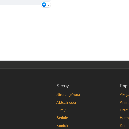
6
Strony
Popu
Strona główna
Akcj
Aktualności
Anim
Filmy
Dram
Seriale
Horro
Kontakt
Kome