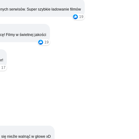
nych serwisów. Super szybkie ładowanie filmów
19
cę! Filmy w świetnej jakości
19
r!
17
 się nieźle walnąć w głowe xD