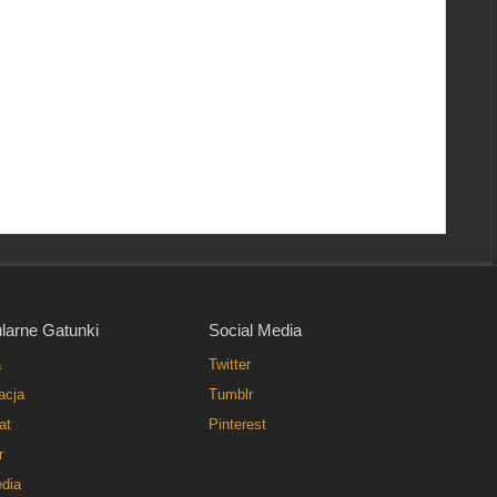
larne Gatunki
Social Media
a
Twitter
acja
Tumblr
at
Pinterest
r
dia