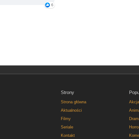
6
Strony
Popu
Strona główna
Akcj
Aktualności
Anim
Filmy
Dram
Seriale
Horro
Kontakt
Kome