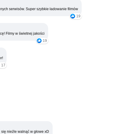
nych serwisów. Super szybkie ładowanie filmów
19
cę! Filmy w świetnej jakości
19
r!
17
 się nieźle walnąć w głowe xD