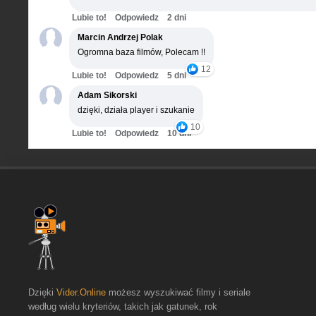
Lubie to!
Odpowiedz
2 dni
Marcin Andrzej Polak
Ogromna baza filmów, Polecam !!
12
Lubie to!
Odpowiedz
5 dni
Adam Sikorski
dzięki, działa player i szukanie
10
Lubie to!
Odpowiedz
10 dni
Dzięki
Vider.Online
możesz wyszukiwać filmy i seriale
według wielu kryteriów, takich jak gatunek, rok