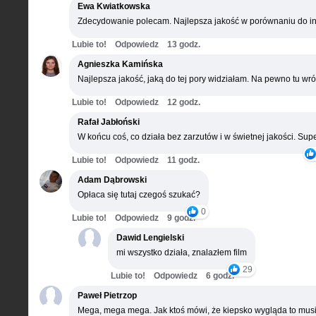
Ewa Kwiatkowska
Zdecydowanie polecam. Najlepsza jakość w porównaniu do in
Lubie to!
Odpowiedz
13 godz.
Agnieszka Kamińska
Najlepsza jakość, jaką do tej pory widziałam. Na pewno tu wró
Lubie to!
Odpowiedz
12 godz.
Rafał Jabłoński
W końcu coś, co działa bez zarzutów i w świetnej jakości. Supe
Lubie to!
Odpowiedz
11 godz.
Adam Dąbrowski
Opłaca się tutaj czegoś szukać?
0
Lubie to!
Odpowiedz
9 godz.
Dawid Lengielski
mi wszystko działa, znalazłem film
29
Lubie to!
Odpowiedz
6 godz.
Paweł Pietrzop
Mega, mega mega. Jak ktoś mówi, że kiepsko wygląda to musi