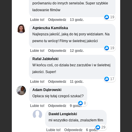
porównaniu do innych serwisów. Super szybkie
ładowanie filmów
19
Lubie to!
Odpowiedz
13 godz.
Agnieszka Kamińska
Najlepsza jakość, jaką do tej pory widziałam. Na
pewno tu wrócę! Filmy w świetnej jakości
19
Lubie to!
Odpowiedz
12 godz.
Rafał Jabłoński
W końcu coś, co działa bez zarzutów i w świetnej
jakości. Super!
17
Lubie to!
Odpowiedz
11 godz.
Adam Dąbrowski
Opłaca się tutaj czegoś szukać?
0
Lubie to!
Odpowiedz
9 godz.
Dawid Lengielski
mi wszystko działa, znalazłem film
29
Lubie to!
Odpowiedz
6 godz.