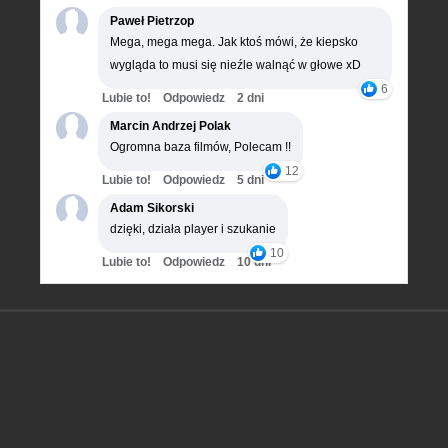
Paweł Pietrzop
Mega, mega mega. Jak ktoś mówi, że kiepsko
wygląda to musi się nieźle walnąć w głowe xD
6
Lubie to!
Odpowiedz
2 dni
Marcin Andrzej Polak
Ogromna baza filmów, Polecam !!
12
Lubie to!
Odpowiedz
5 dni
Adam Sikorski
dzięki, działa player i szukanie
10
Lubie to!
Odpowiedz
10 dni