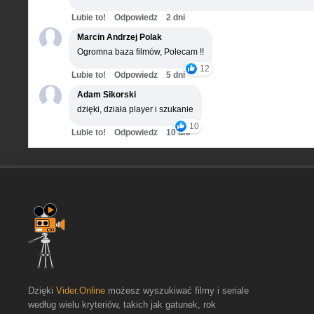
Lubie to!
Odpowiedz
2 dni
Marcin Andrzej Polak
Ogromna baza filmów, Polecam !!
12
Lubie to!
Odpowiedz
5 dni
Adam Sikorski
dzięki, działa player i szukanie
10
Lubie to!
Odpowiedz
10 dni
Dzięki
Vider.Online
możesz wyszukiwać filmy i seriale
według wielu kryteriów, takich jak gatunek, rok