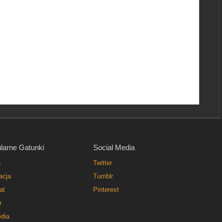
larne Gatunki
Social Media
a
Twitter
acja
Tumblr
at
Pinterest
r
dia