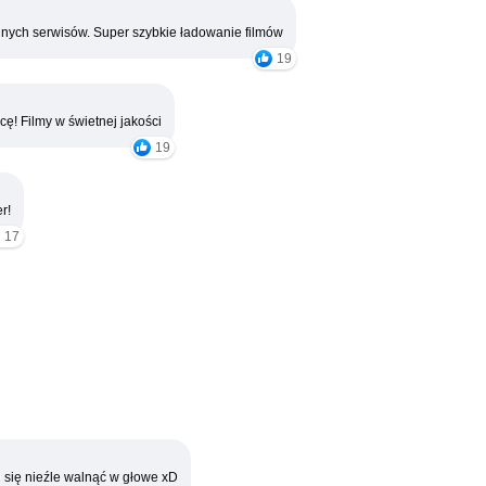
nych serwisów. Super szybkie ładowanie filmów
19
cę! Filmy w świetnej jakości
19
r!
17
 się nieźle walnąć w głowe xD