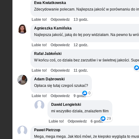
Ewa Kwiatkowska
Zdecydowanie polecam. Najlepsza jakość w porównaniu do in
Lubie to!
Odpowiedz
13 godz.
Agnieszka Kamińska
Najlepsza jakość, jaką do tej pory widziałam. Na pewno tu wró
Lubie to!
Odpowiedz
12 godz.
Rafał Jabłoński
W końcu coś, co działa bez zarzutów i w świetnej jakości. Supe
Lubie to!
Odpowiedz
11 godz.
Adam Dąbrowski
Opłaca się tutaj czegoś szukać?
0
Lubie to!
Odpowiedz
9 godz.
Dawid Lengielski
mi wszystko działa, znalazłem film
29
Lubie to!
Odpowiedz
6 godz.
Paweł Pietrzop
Mega, mega mega. Jak ktoś mówi, że kiepsko wygląda to musi