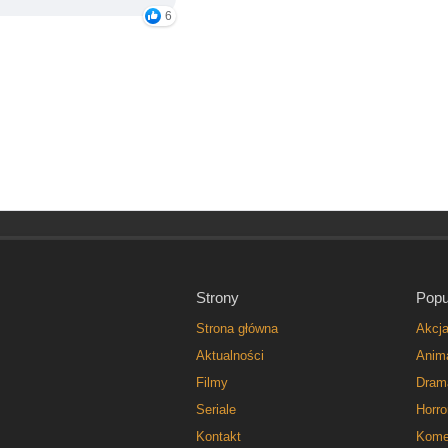
6
Strony
Popu
Strona główna
Akcj
Aktualności
Anim
Filmy
Dram
Seriale
Horro
Kontakt
Kome