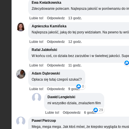
Ewa Kwiatkowska
Zdecydowanie polecam. Najlepsza jakość w porównaniu do in
Lubie to!
Odpowiedz
13 godz.
Agnieszka Kamińska
Najlepsza jakość, jaką do tej pory widziałam. Na pewno tu wró
Lubie to!
Odpowiedz
12 godz.
Rafał Jabłoński
W końcu coś, co działa bez zarzutów i w świetnej jakości. Supe
Lubie to!
Odpowiedz
11 godz.
Adam Dąbrowski
Opłaca się tutaj czegoś szukać?
0
Lubie to!
Odpowiedz
9 godz.
Dawid Lengielski
mi wszystko działa, znalazłem film
29
Lubie to!
Odpowiedz
6 godz.
Paweł Pietrzop
Mega, mega mega. Jak ktoś mówi, że kiepsko wygląda to musi