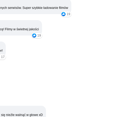
nych serwisów. Super szybkie ładowanie filmów
19
cę! Filmy w świetnej jakości
19
r!
17
 się nieźle walnąć w głowe xD