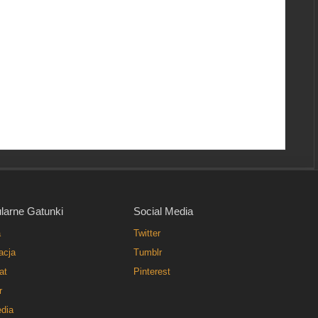
larne Gatunki
Social Media
a
Twitter
acja
Tumblr
at
Pinterest
r
dia