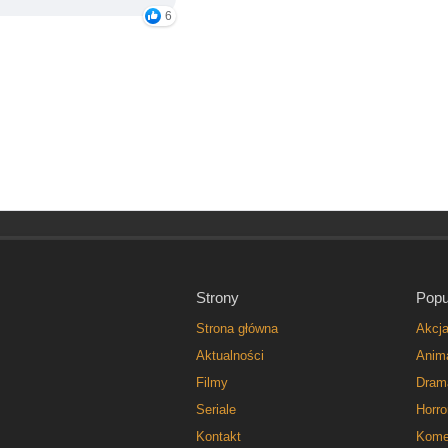
6
Strony
Popu
Strona główna
Akcj
Aktualności
Anim
Filmy
Dram
Seriale
Horro
Kontakt
Kome