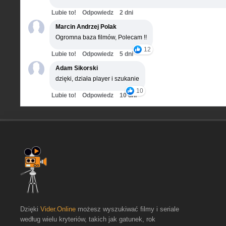
Lubie to!
Odpowiedz
2 dni
Marcin Andrzej Polak
Ogromna baza filmów, Polecam !!
12
Lubie to!
Odpowiedz
5 dni
Adam Sikorski
dzięki, działa player i szukanie
10
Lubie to!
Odpowiedz
10 dni
Dzięki
Vider.Online
możesz wyszukiwać filmy i seriale
według wielu kryteriów, takich jak gatunek, rok