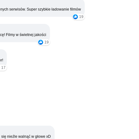
nych serwisów. Super szybkie ładowanie filmów
19
cę! Filmy w świetnej jakości
19
r!
17
 się nieźle walnąć w głowe xD