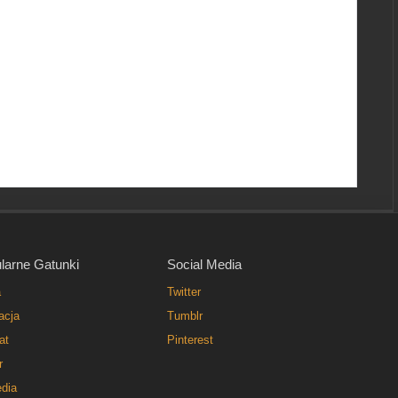
larne Gatunki
Social Media
a
Twitter
acja
Tumblr
at
Pinterest
r
dia