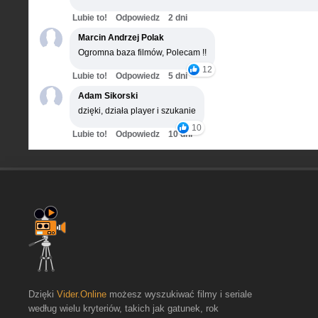
Lubie to!
Odpowiedz
2 dni
Marcin Andrzej Polak
Ogromna baza filmów, Polecam !!
12
Lubie to!
Odpowiedz
5 dni
Adam Sikorski
dzięki, działa player i szukanie
10
Lubie to!
Odpowiedz
10 dni
Dzięki
Vider.Online
możesz wyszukiwać filmy i seriale
według wielu kryteriów, takich jak gatunek, rok