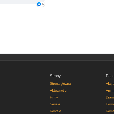
6
Strony
Popu
Strona główna
Akcj
Aktualności
Anim
Filmy
Dram
Seriale
Horro
Kontakt
Kome