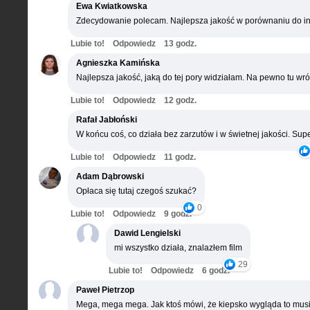
Ewa Kwiatkowska
Zdecydowanie polecam. Najlepsza jakość w porównaniu do in
Lubie to!
Odpowiedz
13 godz.
Agnieszka Kamińska
Najlepsza jakość, jaką do tej pory widziałam. Na pewno tu wró
Lubie to!
Odpowiedz
12 godz.
Rafał Jabłoński
W końcu coś, co działa bez zarzutów i w świetnej jakości. Supe
Lubie to!
Odpowiedz
11 godz.
Adam Dąbrowski
Opłaca się tutaj czegoś szukać?
0
Lubie to!
Odpowiedz
9 godz.
Dawid Lengielski
mi wszystko działa, znalazłem film
29
Lubie to!
Odpowiedz
6 godz.
Paweł Pietrzop
Mega, mega mega. Jak ktoś mówi, że kiepsko wygląda to musi