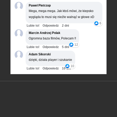
Paweł Pietrzop
Mega, mega mega. Jak ktoś mówi, że kiepsko
wygląda to musi się nieźle walnąć w głowe xD
6
Lubie to!
Odpowiedz
2 dni
Marcin Andrzej Polak
Ogromna baza filmów, Polecam !!
12
Lubie to!
Odpowiedz
5 dni
Adam Sikorski
dzięki, działa player i szukanie
10
Lubie to!
Odpowiedz
10 dni