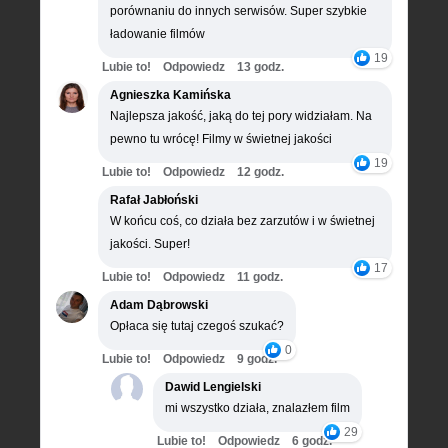
porównaniu do innych serwisów. Super szybkie
ładowanie filmów
19
Lubie to!
Odpowiedz
13 godz.
Agnieszka Kamińska
Najlepsza jakość, jaką do tej pory widziałam. Na
pewno tu wrócę! Filmy w świetnej jakości
19
Lubie to!
Odpowiedz
12 godz.
Rafał Jabłoński
W końcu coś, co działa bez zarzutów i w świetnej
jakości. Super!
17
Lubie to!
Odpowiedz
11 godz.
Adam Dąbrowski
Opłaca się tutaj czegoś szukać?
0
Lubie to!
Odpowiedz
9 godz.
Dawid Lengielski
mi wszystko działa, znalazłem film
29
Lubie to!
Odpowiedz
6 godz.