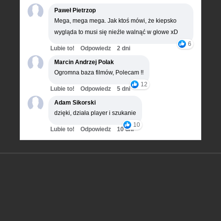
Paweł Pietrzop
Mega, mega mega. Jak ktoś mówi, że kiepsko
wygląda to musi się nieźle walnąć w głowe xD
6
Lubie to!
Odpowiedz
2 dni
Marcin Andrzej Polak
Ogromna baza filmów, Polecam !!
12
Lubie to!
Odpowiedz
5 dni
Adam Sikorski
dzięki, działa player i szukanie
10
Lubie to!
Odpowiedz
10 dni