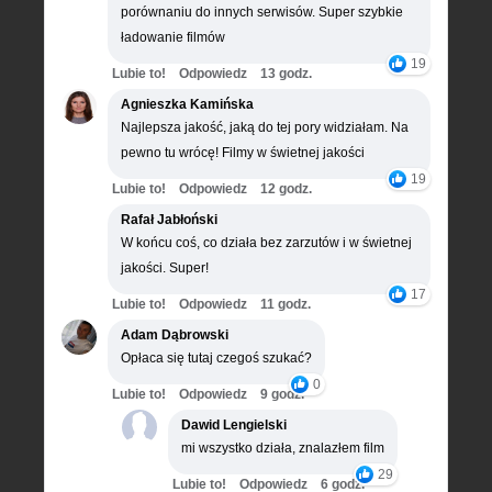
porównaniu do innych serwisów. Super szybkie
ładowanie filmów
19
Lubie to!
Odpowiedz
13 godz.
Agnieszka Kamińska
Najlepsza jakość, jaką do tej pory widziałam. Na
pewno tu wrócę! Filmy w świetnej jakości
19
Lubie to!
Odpowiedz
12 godz.
Rafał Jabłoński
W końcu coś, co działa bez zarzutów i w świetnej
jakości. Super!
17
Lubie to!
Odpowiedz
11 godz.
Adam Dąbrowski
Opłaca się tutaj czegoś szukać?
0
Lubie to!
Odpowiedz
9 godz.
Dawid Lengielski
mi wszystko działa, znalazłem film
29
Lubie to!
Odpowiedz
6 godz.