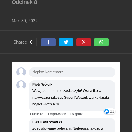
Odcinek 8
Mar. 30, 2022
Shared
0
Piotr Wójcik
Wow, totalnie mnie zaskoczyło! Wszystko w
najwyższej jakości. Super! Wyszukiwarka działa
błyskawicznie 🚀
22
Lubie to!
Odpowiedz
16 godz.
Ewa Kwiatkowska
Zdecydowanie polecam. Najlepsza jakość w