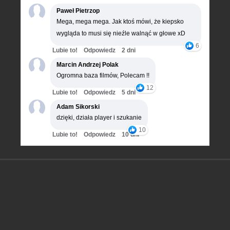
Paweł Pietrzop
Mega, mega mega. Jak ktoś mówi, że kiepsko
wygląda to musi się nieźle walnąć w głowe xD
6
Lubie to!
Odpowiedz
2 dni
Marcin Andrzej Polak
Ogromna baza filmów, Polecam !!
12
Lubie to!
Odpowiedz
5 dni
Adam Sikorski
dzięki, działa player i szukanie
10
Lubie to!
Odpowiedz
10 dni