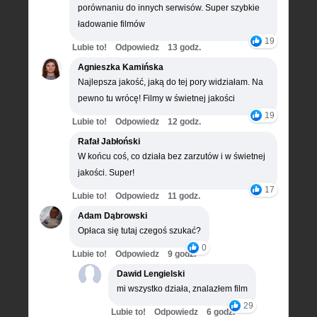
porównaniu do innych serwisów. Super szybkie
ładowanie filmów
19
Lubie to!
Odpowiedz
13 godz.
Agnieszka Kamińska
Najlepsza jakość, jaką do tej pory widziałam. Na
pewno tu wrócę! Filmy w świetnej jakości
19
Lubie to!
Odpowiedz
12 godz.
Rafał Jabłoński
W końcu coś, co działa bez zarzutów i w świetnej
jakości. Super!
17
Lubie to!
Odpowiedz
11 godz.
Adam Dąbrowski
Opłaca się tutaj czegoś szukać?
0
Lubie to!
Odpowiedz
9 godz.
Dawid Lengielski
mi wszystko działa, znalazłem film
29
Lubie to!
Odpowiedz
6 godz.