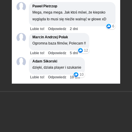
Paweł Pietrzop
Mega, mega mega. Jak ktoś mówi, że kiepsko
wygląda to musi się nieźle walnąć w głowe xD
6
Lubie to!
Odpowiedz
2 dni
Marcin Andrzej Polak
Ogromna baza filmów, Polecam !!
12
Lubie to!
Odpowiedz
5 dni
Adam Sikorski
dzięki, działa player i szukanie
10
Lubie to!
Odpowiedz
10 dni