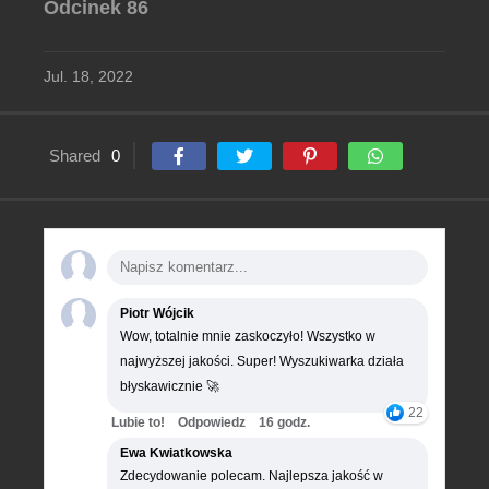
Odcinek 86
Jul. 18, 2022
Shared
0
Piotr Wójcik
Wow, totalnie mnie zaskoczyło! Wszystko w
najwyższej jakości. Super! Wyszukiwarka działa
błyskawicznie 🚀
22
Lubie to!
Odpowiedz
16 godz.
Ewa Kwiatkowska
Zdecydowanie polecam. Najlepsza jakość w