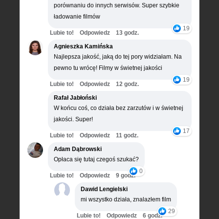
porównaniu do innych serwisów. Super szybkie
ładowanie filmów
19
Lubie to!
Odpowiedz
13 godz.
Agnieszka Kamińska
Najlepsza jakość, jaką do tej pory widziałam. Na
pewno tu wrócę! Filmy w świetnej jakości
19
Lubie to!
Odpowiedz
12 godz.
Rafał Jabłoński
W końcu coś, co działa bez zarzutów i w świetnej
jakości. Super!
17
Lubie to!
Odpowiedz
11 godz.
Adam Dąbrowski
Opłaca się tutaj czegoś szukać?
0
Lubie to!
Odpowiedz
9 godz.
Dawid Lengielski
mi wszystko działa, znalazłem film
29
Lubie to!
Odpowiedz
6 godz.