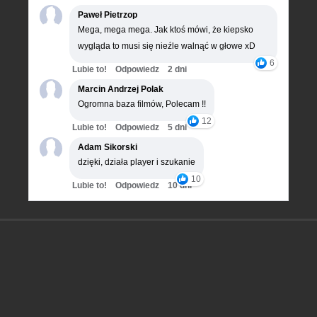
Paweł Pietrzop
Mega, mega mega. Jak ktoś mówi, że kiepsko
wygląda to musi się nieźle walnąć w głowe xD
6
Lubie to!
Odpowiedz
2 dni
Marcin Andrzej Polak
Ogromna baza filmów, Polecam !!
12
Lubie to!
Odpowiedz
5 dni
Adam Sikorski
dzięki, działa player i szukanie
10
Lubie to!
Odpowiedz
10 dni