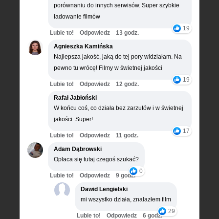
porównaniu do innych serwisów. Super szybkie
ładowanie filmów
19
Lubie to!
Odpowiedz
13 godz.
Agnieszka Kamińska
Najlepsza jakość, jaką do tej pory widziałam. Na
pewno tu wrócę! Filmy w świetnej jakości
19
Lubie to!
Odpowiedz
12 godz.
Rafał Jabłoński
W końcu coś, co działa bez zarzutów i w świetnej
jakości. Super!
17
Lubie to!
Odpowiedz
11 godz.
Adam Dąbrowski
Opłaca się tutaj czegoś szukać?
0
Lubie to!
Odpowiedz
9 godz.
Dawid Lengielski
mi wszystko działa, znalazłem film
29
Lubie to!
Odpowiedz
6 godz.