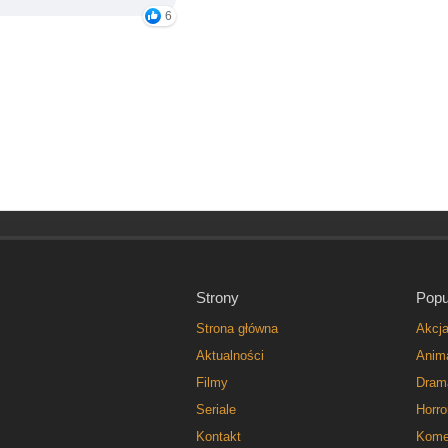
6
Strony
Popu
Strona główna
Akcj
Aktualności
Anim
Filmy
Dram
Seriale
Horro
Kontakt
Kome