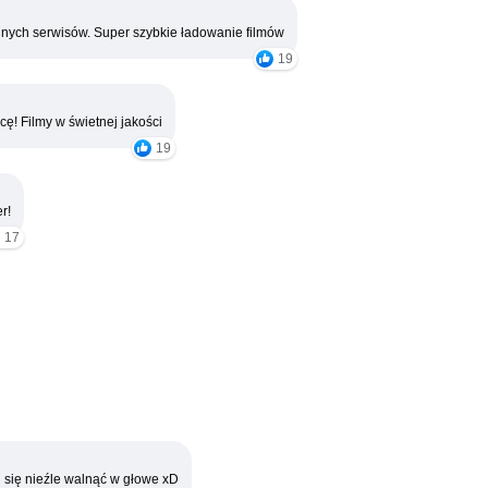
nych serwisów. Super szybkie ładowanie filmów
19
cę! Filmy w świetnej jakości
19
r!
17
 się nieźle walnąć w głowe xD