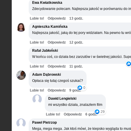
Ewa Kwiatkowska
Zdecydowanie polecam. Najlepsza jakość w porównaniu do in
Lubie to!
Odpowiedz
13 godz.
Agnieszka Kamińska
Najlepsza jakość, jaką do tej pory widziałam. Na pewno tu wró
Lubie to!
Odpowiedz
12 godz.
Rafał Jabłoński
W końcu coś, co działa bez zarzutów i w świetnej jakości. Supe
Lubie to!
Odpowiedz
11 godz.
Adam Dąbrowski
Opłaca się tutaj czegoś szukać?
0
Lubie to!
Odpowiedz
9 godz.
Dawid Lengielski
mi wszystko działa, znalazłem film
29
Lubie to!
Odpowiedz
6 godz.
Paweł Pietrzop
Mega, mega mega. Jak ktoś mówi, że kiepsko wygląda to musi