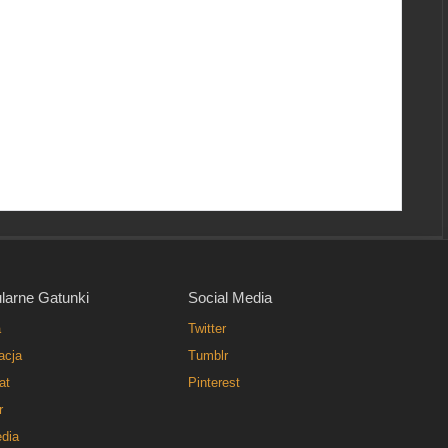
larne Gatunki
Social Media
a
Twitter
acja
Tumblr
at
Pinterest
r
dia