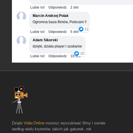
Lubie to!
Odpowiedz
2 dni
Marcin Andrzej Polak
Ogromna baza filmów, Polecam !!
12
Lubie to!
Odpowiedz
5 dni
Adam Sikorski
dzięki, działa player i szukanie
10
Lubie to!
Odpowiedz
10 dni
Dzięki
Vider.Online
możesz wyszukiwać filmy i seriale
według wielu kryteriów, takich jak gatunek, rok