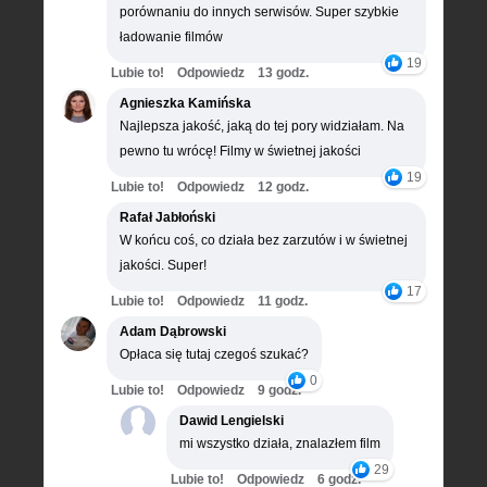
porównaniu do innych serwisów. Super szybkie
ładowanie filmów
19
Lubie to!
Odpowiedz
13 godz.
Agnieszka Kamińska
Najlepsza jakość, jaką do tej pory widziałam. Na
pewno tu wrócę! Filmy w świetnej jakości
19
Lubie to!
Odpowiedz
12 godz.
Rafał Jabłoński
W końcu coś, co działa bez zarzutów i w świetnej
jakości. Super!
17
Lubie to!
Odpowiedz
11 godz.
Adam Dąbrowski
Opłaca się tutaj czegoś szukać?
0
Lubie to!
Odpowiedz
9 godz.
Dawid Lengielski
mi wszystko działa, znalazłem film
29
Lubie to!
Odpowiedz
6 godz.