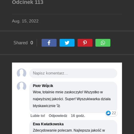
Odcinek 113
Aug. 15, 2022
Shared
0
Piotr Wójcik
Wow, totalnie mnie zaskoczyło! Wszystko w
najwyższej jakości. Super! Wyszukiwarka działa
błyskawicznie 🚀
22
Lubie to!
Odpowiedz
16 godz.
Ewa Kwiatkowska
Zdecydowanie polecam. Najlepsza jakość w