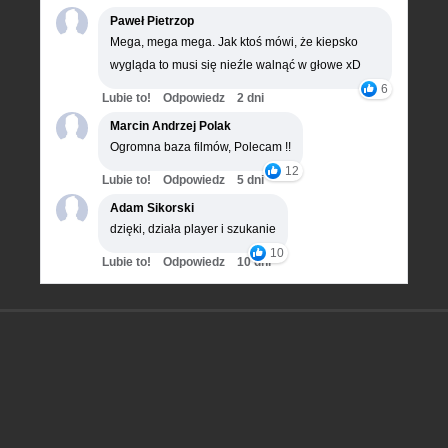
Paweł Pietrzop
Mega, mega mega. Jak ktoś mówi, że kiepsko
wygląda to musi się nieźle walnąć w głowe xD
6
Lubie to!
Odpowiedz
2 dni
Marcin Andrzej Polak
Ogromna baza filmów, Polecam !!
12
Lubie to!
Odpowiedz
5 dni
Adam Sikorski
dzięki, działa player i szukanie
10
Lubie to!
Odpowiedz
10 dni