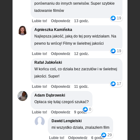
porównaniu do innych serwisów. Super szybkie
ładowanie filmów
19
Lubie to!
Odpowiedz
13 godz.
Agnieszka Kamińska
Najlepsza jakość, jaką do tej pory widziałam. Na
pewno tu wrócę! Filmy w świetnej jakości
19
Lubie to!
Odpowiedz
12 godz.
Rafał Jabłoński
W końcu coś, co działa bez zarzutów i w świetnej
jakości. Super!
17
Lubie to!
Odpowiedz
11 godz.
Adam Dąbrowski
Opłaca się tutaj czegoś szukać?
0
Lubie to!
Odpowiedz
9 godz.
Dawid Lengielski
mi wszystko działa, znalazłem film
29
Lubie to!
Odpowiedz
6 godz.