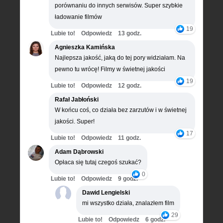
porównaniu do innych serwisów. Super szybkie
ładowanie filmów
19
Lubie to!
Odpowiedz
13 godz.
Agnieszka Kamińska
Najlepsza jakość, jaką do tej pory widziałam. Na
pewno tu wrócę! Filmy w świetnej jakości
19
Lubie to!
Odpowiedz
12 godz.
Rafał Jabłoński
W końcu coś, co działa bez zarzutów i w świetnej
jakości. Super!
17
Lubie to!
Odpowiedz
11 godz.
Adam Dąbrowski
Opłaca się tutaj czegoś szukać?
0
Lubie to!
Odpowiedz
9 godz.
Dawid Lengielski
mi wszystko działa, znalazłem film
29
Lubie to!
Odpowiedz
6 godz.