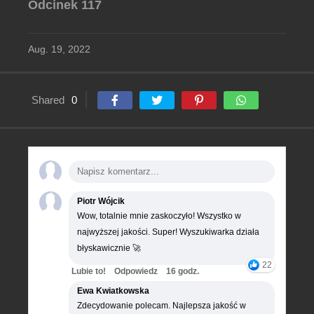
Odcinek 117
Aug. 19, 2022
Shared
0
Piotr Wójcik
Wow, totalnie mnie zaskoczyło! Wszystko w
najwyższej jakości. Super! Wyszukiwarka działa
błyskawicznie 🚀
22
Lubie to!
Odpowiedz
16 godz.
Ewa Kwiatkowska
Zdecydowanie polecam. Najlepsza jakość w