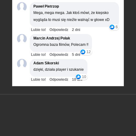
Paweł Pietrzop
Mega, mega mega. Jak ktoś mówi, że kiepsko
wygląda to musi się nieźle walnąć w głowe xD
6
Lubie to!
Odpowiedz
2 dni
Marcin Andrzej Polak
Ogromna baza filmów, Polecam !!
12
Lubie to!
Odpowiedz
5 dni
Adam Sikorski
dzięki, działa player i szukanie
10
Lubie to!
Odpowiedz
10 dni