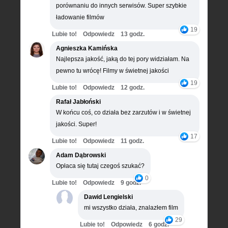
porównaniu do innych serwisów. Super szybkie
ładowanie filmów
19
Lubie to!
Odpowiedz
13 godz.
Agnieszka Kamińska
Najlepsza jakość, jaką do tej pory widziałam. Na
pewno tu wrócę! Filmy w świetnej jakości
19
Lubie to!
Odpowiedz
12 godz.
Rafał Jabłoński
W końcu coś, co działa bez zarzutów i w świetnej
jakości. Super!
17
Lubie to!
Odpowiedz
11 godz.
Adam Dąbrowski
Opłaca się tutaj czegoś szukać?
0
Lubie to!
Odpowiedz
9 godz.
Dawid Lengielski
mi wszystko działa, znalazłem film
29
Lubie to!
Odpowiedz
6 godz.