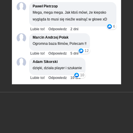
Paweł Pietrzop
Mega, mega mega. Jak ktoś mówi, że kiepsko
wygląda to musi się nieźle walnąć w głowe xD
6
Lubie to!
Odpowiedz
2 dni
Marcin Andrzej Polak
Ogromna baza filmów, Polecam !!
12
Lubie to!
Odpowiedz
5 dni
Adam Sikorski
dzięki, działa player i szukanie
10
Lubie to!
Odpowiedz
10 dni