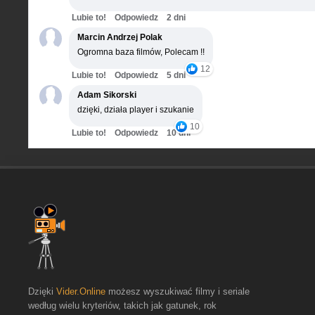
Lubie to!
Odpowiedz
2 dni
Marcin Andrzej Polak
Ogromna baza filmów, Polecam !!
12
Lubie to!
Odpowiedz
5 dni
Adam Sikorski
dzięki, działa player i szukanie
10
Lubie to!
Odpowiedz
10 dni
Dzięki
Vider.Online
możesz wyszukiwać filmy i seriale
według wielu kryteriów, takich jak gatunek, rok