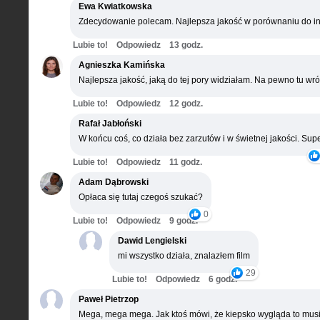
Ewa Kwiatkowska
Zdecydowanie polecam. Najlepsza jakość w porównaniu do in
Lubie to!
Odpowiedz
13 godz.
Agnieszka Kamińska
Najlepsza jakość, jaką do tej pory widziałam. Na pewno tu wró
Lubie to!
Odpowiedz
12 godz.
Rafał Jabłoński
W końcu coś, co działa bez zarzutów i w świetnej jakości. Supe
Lubie to!
Odpowiedz
11 godz.
Adam Dąbrowski
Opłaca się tutaj czegoś szukać?
0
Lubie to!
Odpowiedz
9 godz.
Dawid Lengielski
mi wszystko działa, znalazłem film
29
Lubie to!
Odpowiedz
6 godz.
Paweł Pietrzop
Mega, mega mega. Jak ktoś mówi, że kiepsko wygląda to musi