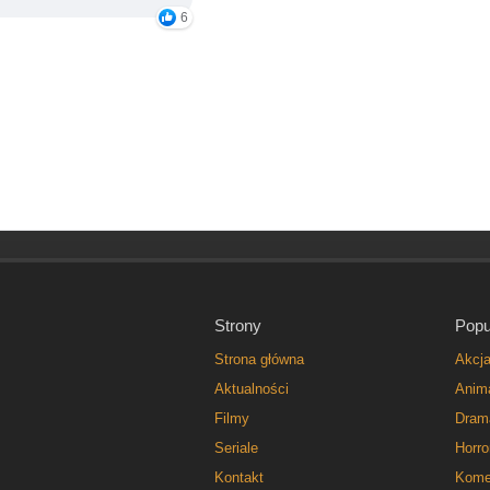
6
Strony
Popu
Strona główna
Akcj
Aktualności
Anim
Filmy
Dram
Seriale
Horro
Kontakt
Kome