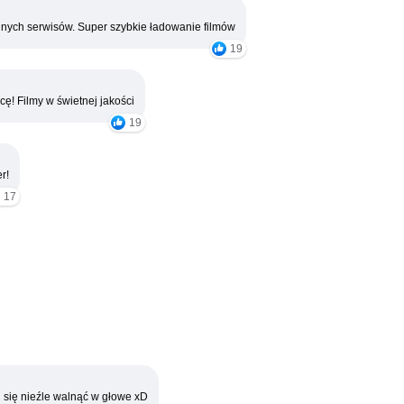
nych serwisów. Super szybkie ładowanie filmów
19
cę! Filmy w świetnej jakości
19
r!
17
 się nieźle walnąć w głowe xD