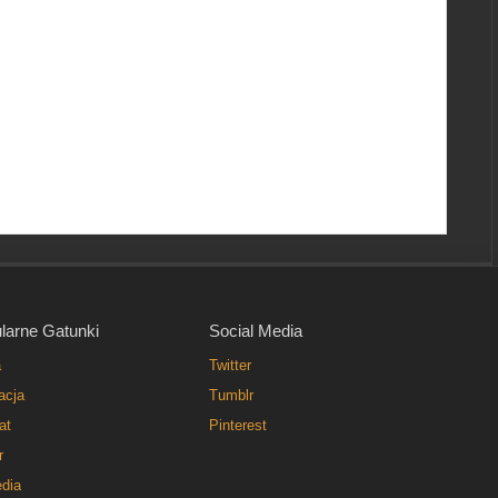
larne Gatunki
Social Media
a
Twitter
acja
Tumblr
at
Pinterest
r
dia