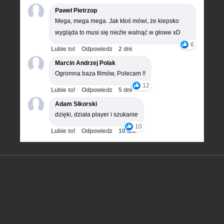
Paweł Pietrzop
Mega, mega mega. Jak ktoś mówi, że kiepsko
wygląda to musi się nieźle walnąć w głowe xD
6
Lubie to!
Odpowiedz
2 dni
Marcin Andrzej Polak
Ogromna baza filmów, Polecam !!
12
Lubie to!
Odpowiedz
5 dni
Adam Sikorski
dzięki, działa player i szukanie
10
Lubie to!
Odpowiedz
10 dni