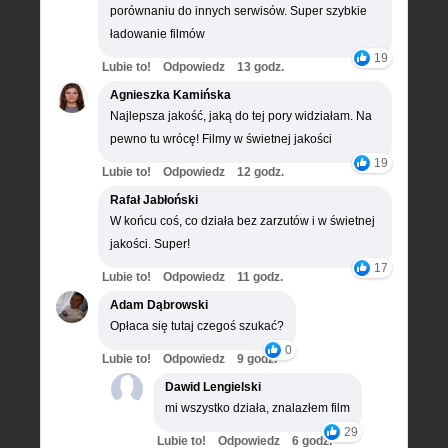
porównaniu do innych serwisów. Super szybkie
ładowanie filmów
19
Lubie to!
Odpowiedz
13 godz.
Agnieszka Kamińska
Najlepsza jakość, jaką do tej pory widziałam. Na
pewno tu wrócę! Filmy w świetnej jakości
19
Lubie to!
Odpowiedz
12 godz.
Rafał Jabłoński
W końcu coś, co działa bez zarzutów i w świetnej
jakości. Super!
17
Lubie to!
Odpowiedz
11 godz.
Adam Dąbrowski
Opłaca się tutaj czegoś szukać?
0
Lubie to!
Odpowiedz
9 godz.
Dawid Lengielski
mi wszystko działa, znalazłem film
29
Lubie to!
Odpowiedz
6 godz.