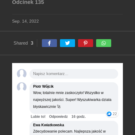
Odcinek 135
Sep. 14, 2022
Shared
3
Piotr Wójcik
Wow, totalnie mnie zaskoczyło! Wszystko w
najwyższej jakości. Super! Wyszukiwarka działa
błyskawicznie 🚀
22
Lubie to!
Odpowiedz
16 godz.
Ewa Kwiatkowska
Zdecydowanie polecam. Najlepsza jakość w