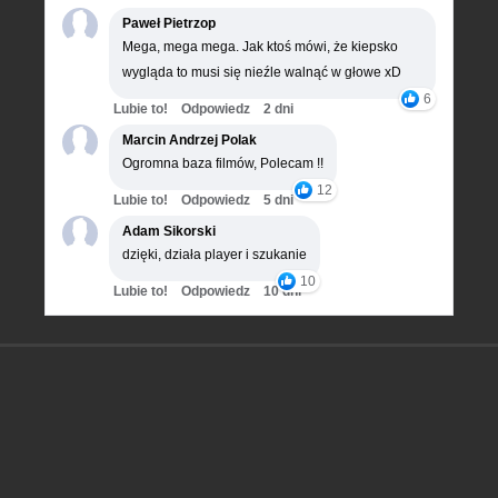
Paweł Pietrzop
Mega, mega mega. Jak ktoś mówi, że kiepsko
wygląda to musi się nieźle walnąć w głowe xD
6
Lubie to!
Odpowiedz
2 dni
Marcin Andrzej Polak
Ogromna baza filmów, Polecam !!
12
Lubie to!
Odpowiedz
5 dni
Adam Sikorski
dzięki, działa player i szukanie
10
Lubie to!
Odpowiedz
10 dni