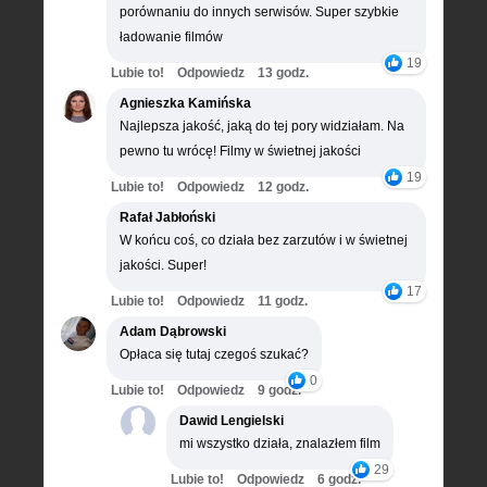
porównaniu do innych serwisów. Super szybkie
ładowanie filmów
19
Lubie to!
Odpowiedz
13 godz.
Agnieszka Kamińska
Najlepsza jakość, jaką do tej pory widziałam. Na
pewno tu wrócę! Filmy w świetnej jakości
19
Lubie to!
Odpowiedz
12 godz.
Rafał Jabłoński
W końcu coś, co działa bez zarzutów i w świetnej
jakości. Super!
17
Lubie to!
Odpowiedz
11 godz.
Adam Dąbrowski
Opłaca się tutaj czegoś szukać?
0
Lubie to!
Odpowiedz
9 godz.
Dawid Lengielski
mi wszystko działa, znalazłem film
29
Lubie to!
Odpowiedz
6 godz.