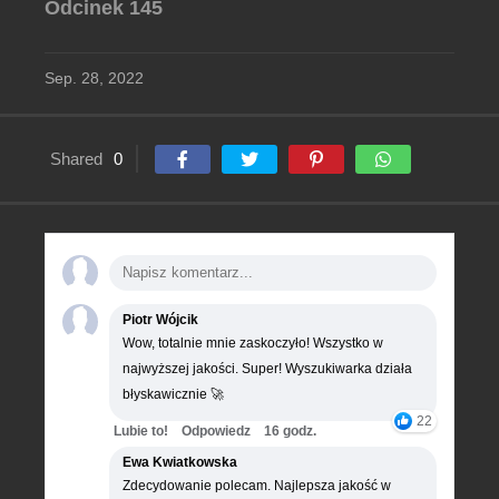
Odcinek 145
Sep. 28, 2022
Shared
0
Piotr Wójcik
Wow, totalnie mnie zaskoczyło! Wszystko w
najwyższej jakości. Super! Wyszukiwarka działa
błyskawicznie 🚀
22
Lubie to!
Odpowiedz
16 godz.
Ewa Kwiatkowska
Zdecydowanie polecam. Najlepsza jakość w