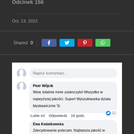
Odcinek 156
Oct. 13, 2022
Shared
0
Piotr Wójcik
Wow, totalnie mnie zaskoczyło! Wszystko w
najwyższej jakości. Super! Wyszukiwarka działa
błyskawicznie 🚀
22
Lubie to!
Odpowiedz
16 godz.
Ewa Kwiatkowska
Zdecydowanie polecam. Najlepsza jakość w