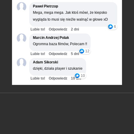
Paweł Pietrzop
Mega, mega mega. Jak ktoś mówi, że kiepsko
wygląda to musi się nieźle walnąć w głowe xD
6
Lubie to!
Odpowiedz
2 dni
Marcin Andrzej Polak
Ogromna baza filmów, Polecam !!
12
Lubie to!
Odpowiedz
5 dni
Adam Sikorski
dzięki, działa player i szukanie
10
Lubie to!
Odpowiedz
10 dni