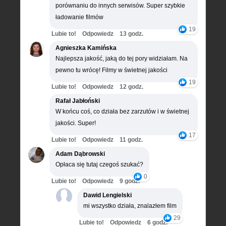
porównaniu do innych serwisów. Super szybkie
ładowanie filmów
19
Lubie to!
Odpowiedz
13 godz.
Agnieszka Kamińska
Najlepsza jakość, jaką do tej pory widziałam. Na
pewno tu wrócę! Filmy w świetnej jakości
19
Lubie to!
Odpowiedz
12 godz.
Rafał Jabłoński
W końcu coś, co działa bez zarzutów i w świetnej
jakości. Super!
17
Lubie to!
Odpowiedz
11 godz.
Adam Dąbrowski
Opłaca się tutaj czegoś szukać?
0
Lubie to!
Odpowiedz
9 godz.
Dawid Lengielski
mi wszystko działa, znalazłem film
29
Lubie to!
Odpowiedz
6 godz.