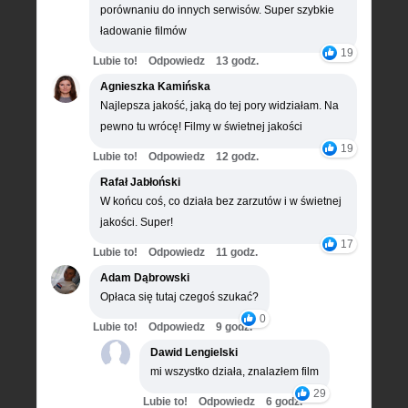
porównaniu do innych serwisów. Super szybkie
ładowanie filmów
19
Lubie to!
Odpowiedz
13 godz.
Agnieszka Kamińska
Najlepsza jakość, jaką do tej pory widziałam. Na
pewno tu wrócę! Filmy w świetnej jakości
19
Lubie to!
Odpowiedz
12 godz.
Rafał Jabłoński
W końcu coś, co działa bez zarzutów i w świetnej
jakości. Super!
17
Lubie to!
Odpowiedz
11 godz.
Adam Dąbrowski
Opłaca się tutaj czegoś szukać?
0
Lubie to!
Odpowiedz
9 godz.
Dawid Lengielski
mi wszystko działa, znalazłem film
29
Lubie to!
Odpowiedz
6 godz.