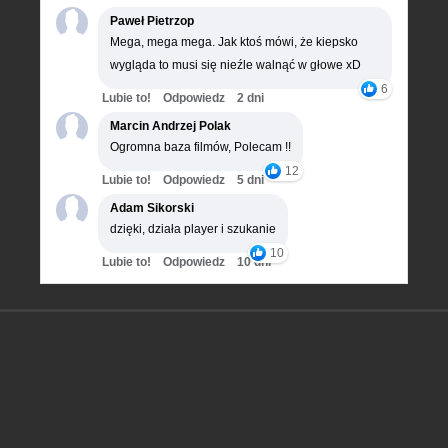
Paweł Pietrzop
Mega, mega mega. Jak ktoś mówi, że kiepsko
wygląda to musi się nieźle walnąć w głowe xD
6
Lubie to!
Odpowiedz
2 dni
Marcin Andrzej Polak
Ogromna baza filmów, Polecam !!
12
Lubie to!
Odpowiedz
5 dni
Adam Sikorski
dzięki, działa player i szukanie
10
Lubie to!
Odpowiedz
10 dni