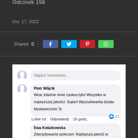
Odcinek 158
Oct. 17, 2022
Shared
0
Piotr Wójcik
Wow, totalnie mnie zaskoczyło! Wszystko w
najwyższej jakości. Super! Wyszukiwarka działa
błyskawicznie 🚀
22
Lubie to!
Odpowiedz
16 godz.
Ewa Kwiatkowska
Zdecydowanie polecam. Najlepsza jakość w