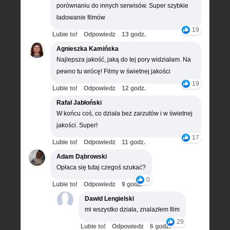
porównaniu do innych serwisów. Super szybkie
ładowanie filmów
19
Lubie to!
Odpowiedz
13 godz.
Agnieszka Kamińska
Najlepsza jakość, jaką do tej pory widziałam. Na
pewno tu wrócę! Filmy w świetnej jakości
19
Lubie to!
Odpowiedz
12 godz.
Rafał Jabłoński
W końcu coś, co działa bez zarzutów i w świetnej
jakości. Super!
17
Lubie to!
Odpowiedz
11 godz.
Adam Dąbrowski
Opłaca się tutaj czegoś szukać?
0
Lubie to!
Odpowiedz
9 godz.
Dawid Lengielski
mi wszystko działa, znalazłem film
29
Lubie to!
Odpowiedz
6 godz.