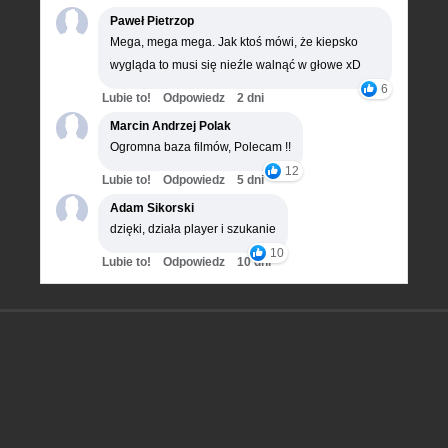
Paweł Pietrzop
Mega, mega mega. Jak ktoś mówi, że kiepsko
wygląda to musi się nieźle walnąć w głowe xD
6
Lubie to!
Odpowiedz
2 dni
Marcin Andrzej Polak
Ogromna baza filmów, Polecam !!
12
Lubie to!
Odpowiedz
5 dni
Adam Sikorski
dzięki, działa player i szukanie
10
Lubie to!
Odpowiedz
10 dni