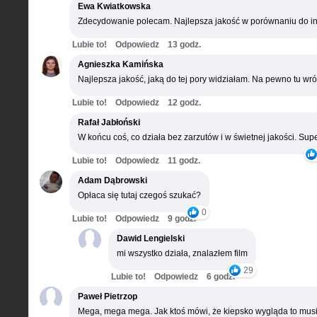
Ewa Kwiatkowska
Zdecydowanie polecam. Najlepsza jakość w porównaniu do in
Lubie to!
Odpowiedz
13 godz.
Agnieszka Kamińska
Najlepsza jakość, jaką do tej pory widziałam. Na pewno tu wró
Lubie to!
Odpowiedz
12 godz.
Rafał Jabłoński
W końcu coś, co działa bez zarzutów i w świetnej jakości. Supe
Lubie to!
Odpowiedz
11 godz.
Adam Dąbrowski
Opłaca się tutaj czegoś szukać?
0
Lubie to!
Odpowiedz
9 godz.
Dawid Lengielski
mi wszystko działa, znalazłem film
29
Lubie to!
Odpowiedz
6 godz.
Paweł Pietrzop
Mega, mega mega. Jak ktoś mówi, że kiepsko wygląda to musi