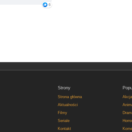
6
Strony
Popu
Strona główna
Akcj
Aktualności
Anim
Filmy
Dram
Seriale
Horro
Kontakt
Kome