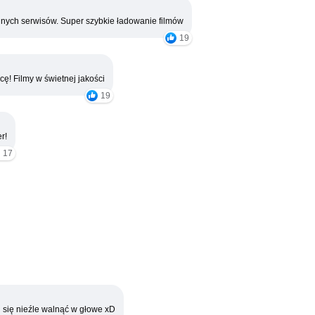
nych serwisów. Super szybkie ładowanie filmów
19
cę! Filmy w świetnej jakości
19
r!
17
 się nieźle walnąć w głowe xD