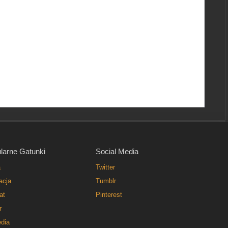
larne Gatunki
Social Media
a
Twitter
acja
Tumblr
at
Pinterest
r
dia