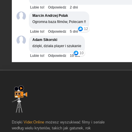
Lubie to!
Odpowiedz
2 dni
Marcin Andrzej Polak
Ogromna baza filmów, Polecam !!
12
Lubie to!
Odpowiedz
5 dni
Adam Sikorski
dzięki, działa player i szukanie
10
Lubie to!
Odpowiedz
10 dni
Dzięki
Vider.Online
możesz wyszukiwać filmy i seriale
według wielu kryteriów, takich jak gatunek, rok