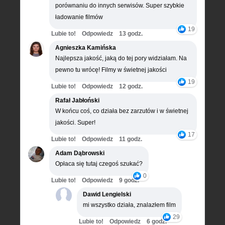
porównaniu do innych serwisów. Super szybkie
ładowanie filmów
19
Lubie to!
Odpowiedz
13 godz.
Agnieszka Kamińska
Najlepsza jakość, jaką do tej pory widziałam. Na
pewno tu wrócę! Filmy w świetnej jakości
19
Lubie to!
Odpowiedz
12 godz.
Rafał Jabłoński
W końcu coś, co działa bez zarzutów i w świetnej
jakości. Super!
17
Lubie to!
Odpowiedz
11 godz.
Adam Dąbrowski
Opłaca się tutaj czegoś szukać?
0
Lubie to!
Odpowiedz
9 godz.
Dawid Lengielski
mi wszystko działa, znalazłem film
29
Lubie to!
Odpowiedz
6 godz.