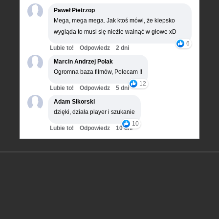
Paweł Pietrzop
Mega, mega mega. Jak ktoś mówi, że kiepsko
wygląda to musi się nieźle walnąć w głowe xD
6
Lubie to!
Odpowiedz
2 dni
Marcin Andrzej Polak
Ogromna baza filmów, Polecam !!
12
Lubie to!
Odpowiedz
5 dni
Adam Sikorski
dzięki, działa player i szukanie
10
Lubie to!
Odpowiedz
10 dni