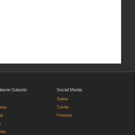
larne Gatunki
Social Media
a
Twitter
acja
Tumblr
at
Pinterest
r
dia