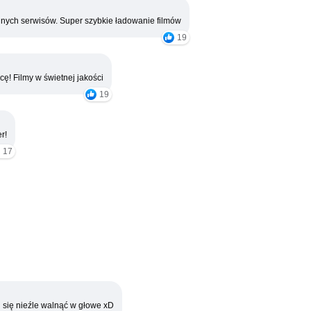
nych serwisów. Super szybkie ładowanie filmów
19
cę! Filmy w świetnej jakości
19
r!
17
 się nieźle walnąć w głowe xD