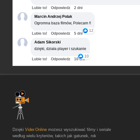
Lubie to!
Odpowiedz
2 dni
Marcin Andrzej Polak
Ogromna baza filmów, Polecam !!
12
Lubie to!
Odpowiedz
5 dni
Adam Sikorski
dzięki, działa player i szukanie
10
Lubie to!
Odpowiedz
10 dni
Dzięki
Vider.Online
możesz wyszukiwać filmy i seriale
według wielu kryteriów, takich jak gatunek, rok