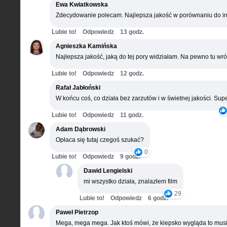
Ewa Kwiatkowska
Zdecydowanie polecam. Najlepsza jakość w porównaniu do in
Lubie to!
Odpowiedz
13 godz.
Agnieszka Kamińska
Najlepsza jakość, jaką do tej pory widziałam. Na pewno tu wró
Lubie to!
Odpowiedz
12 godz.
Rafał Jabłoński
W końcu coś, co działa bez zarzutów i w świetnej jakości. Supe
Lubie to!
Odpowiedz
11 godz.
Adam Dąbrowski
Opłaca się tutaj czegoś szukać?
0
Lubie to!
Odpowiedz
9 godz.
Dawid Lengielski
mi wszystko działa, znalazłem film
29
Lubie to!
Odpowiedz
6 godz.
Paweł Pietrzop
Mega, mega mega. Jak ktoś mówi, że kiepsko wygląda to musi