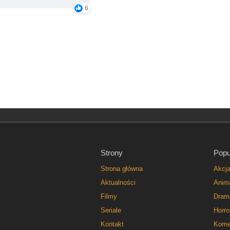
6
Strony
Popu
Strona główna
Akcj
Aktualności
Anim
Filmy
Dram
Seriale
Horro
Kontakt
Kome