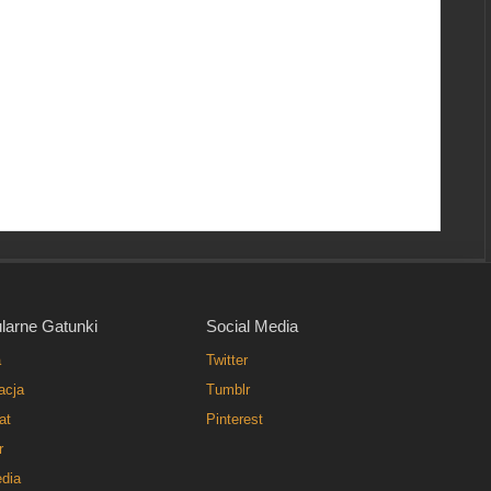
larne Gatunki
Social Media
a
Twitter
acja
Tumblr
at
Pinterest
r
dia