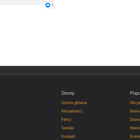
6
Strony
Popu
Strona główna
Akcj
Aktualności
Anim
Filmy
Dram
Seriale
Horro
Kontakt
Kome