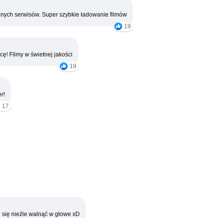
nych serwisów. Super szybkie ładowanie filmów
19
cę! Filmy w świetnej jakości
19
r!
17
 się nieźle walnąć w głowe xD