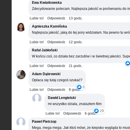
Ewa Kwiatkowska
Zdecydowanie polecam. Najlepsza jakość w porównaniu do in
Lubie to!
Odpowiedz
13 godz.
Agnieszka Kamińska
Najlepsza jakość, jaką do tej pory widziałam. Na pewno tu wró
Lubie to!
Odpowiedz
12 godz.
Rafał Jabłoński
W końcu coś, co działa bez zarzutów i w świetnej jakości. Supe
Lubie to!
Odpowiedz
11 godz.
Adam Dąbrowski
Opłaca się tutaj czegoś szukać?
0
Lubie to!
Odpowiedz
9 godz.
Dawid Lengielski
mi wszystko działa, znalazłem film
29
Lubie to!
Odpowiedz
6 godz.
Paweł Pietrzop
Mega, mega mega. Jak ktoś mówi, że kiepsko wygląda to musi