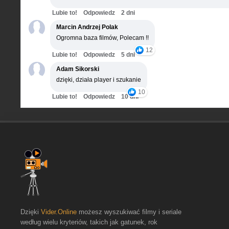
Lubie to!
Odpowiedz
2 dni
Marcin Andrzej Polak
Ogromna baza filmów, Polecam !!
12
Lubie to!
Odpowiedz
5 dni
Adam Sikorski
dzięki, działa player i szukanie
10
Lubie to!
Odpowiedz
10 dni
Dzięki
Vider.Online
możesz wyszukiwać filmy i seriale
według wielu kryteriów, takich jak gatunek, rok