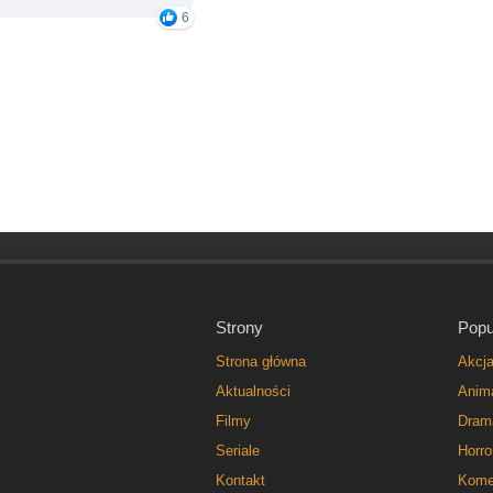
6
Strony
Popu
Strona główna
Akcj
Aktualności
Anim
Filmy
Dram
Seriale
Horro
Kontakt
Kome