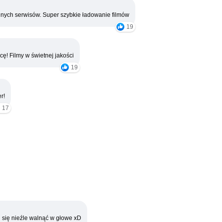
nych serwisów. Super szybkie ładowanie filmów
19
cę! Filmy w świetnej jakości
19
r!
17
 się nieźle walnąć w głowe xD