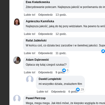
Ewa Kwiatkowska
Zdecydowanie polecam. Najlepsza jakość w porównaniu do in
Lubie to!
Odpowiedz
13 godz.
Agnieszka Kamińska
Najlepsza jakość, jaką do tej pory widziałam. Na pewno tu wró
Lubie to!
Odpowiedz
12 godz.
Rafał Jabłoński
W końcu coś, co działa bez zarzutów i w świetnej jakości. Supe
Lubie to!
Odpowiedz
11 godz.
Adam Dąbrowski
Opłaca się tutaj czegoś szukać?
0
Lubie to!
Odpowiedz
9 godz.
Dawid Lengielski
mi wszystko działa, znalazłem film
29
Lubie to!
Odpowiedz
6 godz.
Paweł Pietrzop
Mega, mega mega. Jak ktoś mówi, że kiepsko wygląda to musi