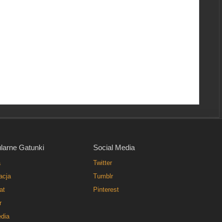
larne Gatunki
Social Media
a
Twitter
acja
Tumblr
at
Pinterest
r
dia