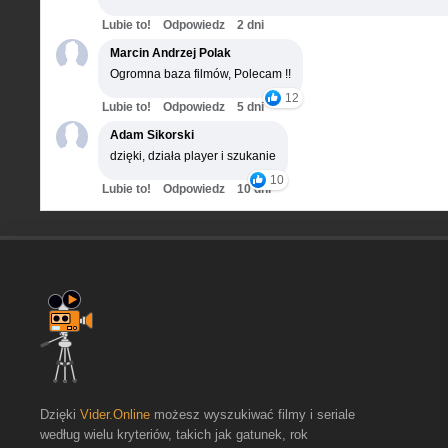
Lubie to!
Odpowiedz
2 dni
Marcin Andrzej Polak
Ogromna baza filmów, Polecam !!
12
Lubie to!
Odpowiedz
5 dni
Adam Sikorski
dzięki, działa player i szukanie
10
Lubie to!
Odpowiedz
10 dni
Dzięki
Vider.Online
możesz wyszukiwać filmy i seriale
według wielu kryteriów, takich jak gatunek, rok