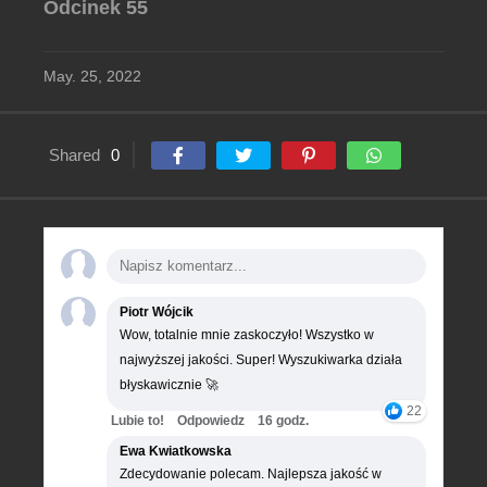
Odcinek 55
May. 25, 2022
Shared
0
Piotr Wójcik
Wow, totalnie mnie zaskoczyło! Wszystko w
najwyższej jakości. Super! Wyszukiwarka działa
błyskawicznie 🚀
22
Lubie to!
Odpowiedz
16 godz.
Ewa Kwiatkowska
Zdecydowanie polecam. Najlepsza jakość w