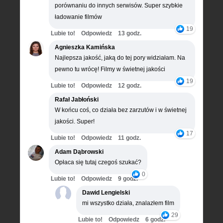
porównaniu do innych serwisów. Super szybkie
ładowanie filmów
19
Lubie to!
Odpowiedz
13 godz.
Agnieszka Kamińska
Najlepsza jakość, jaką do tej pory widziałam. Na
pewno tu wrócę! Filmy w świetnej jakości
19
Lubie to!
Odpowiedz
12 godz.
Rafał Jabłoński
W końcu coś, co działa bez zarzutów i w świetnej
jakości. Super!
17
Lubie to!
Odpowiedz
11 godz.
Adam Dąbrowski
Opłaca się tutaj czegoś szukać?
0
Lubie to!
Odpowiedz
9 godz.
Dawid Lengielski
mi wszystko działa, znalazłem film
29
Lubie to!
Odpowiedz
6 godz.