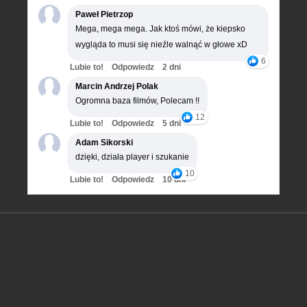
Paweł Pietrzop
Mega, mega mega. Jak ktoś mówi, że kiepsko
wygląda to musi się nieźle walnąć w głowe xD
6
Lubie to!
Odpowiedz
2 dni
Marcin Andrzej Polak
Ogromna baza filmów, Polecam !!
12
Lubie to!
Odpowiedz
5 dni
Adam Sikorski
dzięki, działa player i szukanie
10
Lubie to!
Odpowiedz
10 dni