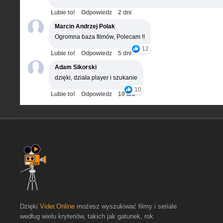
Lubie to!
Odpowiedz
2 dni
Marcin Andrzej Polak
Ogromna baza filmów, Polecam !!
12
Lubie to!
Odpowiedz
5 dni
Adam Sikorski
dzięki, działa player i szukanie
10
Lubie to!
Odpowiedz
10 dni
Dzięki
Vider.Online
możesz wyszukiwać filmy i seriale
według wielu kryteriów, takich jak gatunek, rok