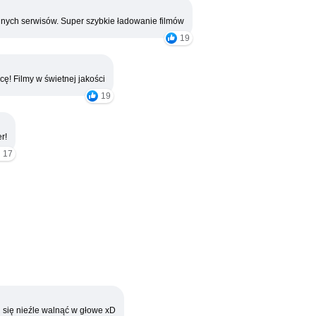
nych serwisów. Super szybkie ładowanie filmów
19
cę! Filmy w świetnej jakości
19
r!
17
 się nieźle walnąć w głowe xD