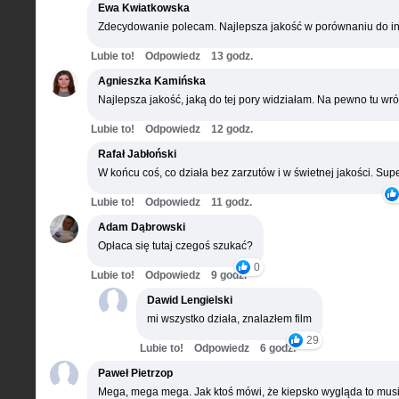
Ewa Kwiatkowska
Zdecydowanie polecam. Najlepsza jakość w porównaniu do in
Lubie to!
Odpowiedz
13 godz.
Agnieszka Kamińska
Najlepsza jakość, jaką do tej pory widziałam. Na pewno tu wró
Lubie to!
Odpowiedz
12 godz.
Rafał Jabłoński
W końcu coś, co działa bez zarzutów i w świetnej jakości. Supe
Lubie to!
Odpowiedz
11 godz.
Adam Dąbrowski
Opłaca się tutaj czegoś szukać?
0
Lubie to!
Odpowiedz
9 godz.
Dawid Lengielski
mi wszystko działa, znalazłem film
29
Lubie to!
Odpowiedz
6 godz.
Paweł Pietrzop
Mega, mega mega. Jak ktoś mówi, że kiepsko wygląda to musi