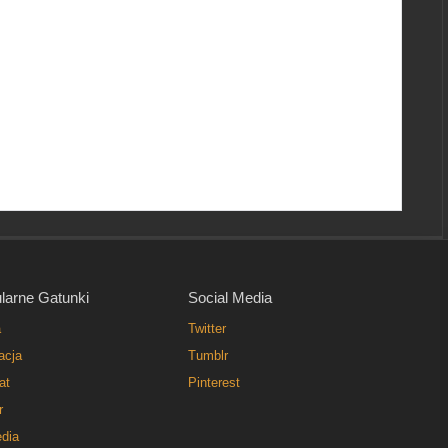
larne Gatunki
Social Media
a
Twitter
acja
Tumblr
at
Pinterest
r
dia