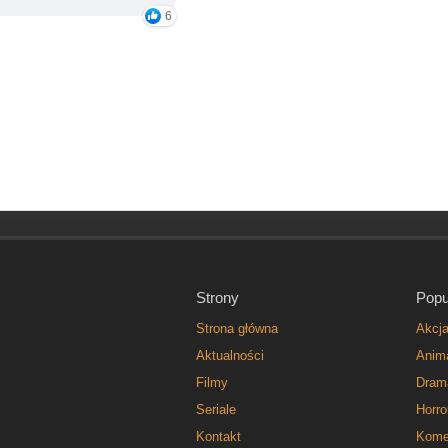
6
Strony
Popu
Strona główna
Akcj
Aktualności
Anim
Filmy
Dram
Seriale
Horro
Kontakt
Kome