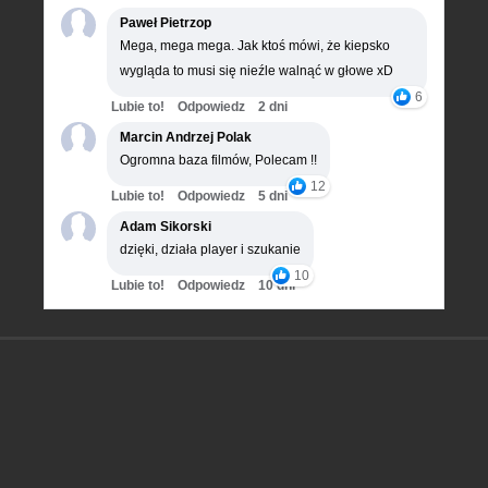
Paweł Pietrzop
Mega, mega mega. Jak ktoś mówi, że kiepsko
wygląda to musi się nieźle walnąć w głowe xD
6
Lubie to!
Odpowiedz
2 dni
Marcin Andrzej Polak
Ogromna baza filmów, Polecam !!
12
Lubie to!
Odpowiedz
5 dni
Adam Sikorski
dzięki, działa player i szukanie
10
Lubie to!
Odpowiedz
10 dni