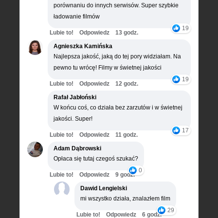
porównaniu do innych serwisów. Super szybkie
ładowanie filmów
19
Lubie to!
Odpowiedz
13 godz.
Agnieszka Kamińska
Najlepsza jakość, jaką do tej pory widziałam. Na
pewno tu wrócę! Filmy w świetnej jakości
19
Lubie to!
Odpowiedz
12 godz.
Rafał Jabłoński
W końcu coś, co działa bez zarzutów i w świetnej
jakości. Super!
17
Lubie to!
Odpowiedz
11 godz.
Adam Dąbrowski
Opłaca się tutaj czegoś szukać?
0
Lubie to!
Odpowiedz
9 godz.
Dawid Lengielski
mi wszystko działa, znalazłem film
29
Lubie to!
Odpowiedz
6 godz.