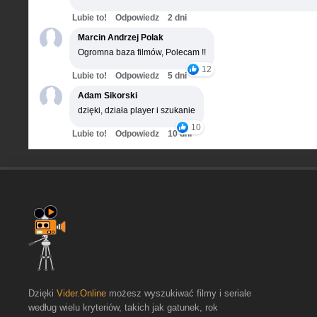
Lubie to!
Odpowiedz
2 dni
Marcin Andrzej Polak
Ogromna baza filmów, Polecam !!
12
Lubie to!
Odpowiedz
5 dni
Adam Sikorski
dzięki, działa player i szukanie
10
Lubie to!
Odpowiedz
10 dni
Dzięki
Vider.Online
możesz wyszukiwać filmy i seriale
według wielu kryteriów, takich jak gatunek, rok