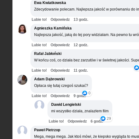
Ewa Kwiatkowska
Zdecydowanie polecam. Najlepsza jakość w porównaniu do in
Lubie to!
Odpowiedz
13 godz.
Agnieszka Kamińska
Najlepsza jakość, jaką do tej pory widziałam. Na pewno tu wró
Lubie to!
Odpowiedz
12 godz.
Rafał Jabłoński
W końcu coś, co działa bez zarzutów i w świetnej jakości. Supe
Lubie to!
Odpowiedz
11 godz.
Adam Dąbrowski
Opłaca się tutaj czegoś szukać?
0
Lubie to!
Odpowiedz
9 godz.
Dawid Lengielski
mi wszystko działa, znalazłem film
29
Lubie to!
Odpowiedz
6 godz.
Paweł Pietrzop
Mega, mega mega. Jak ktoś mówi, że kiepsko wygląda to musi