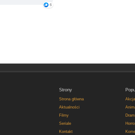
6
Strony
Popu
Strona główna
Akcj
Aktualności
Anim
Filmy
Dram
Seriale
Horro
Kontakt
Kome