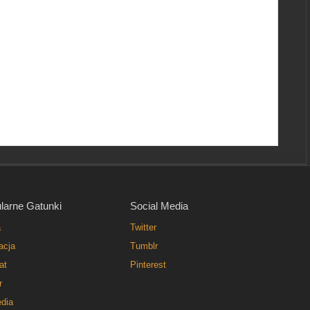
larne Gatunki
Social Media
a
Twitter
acja
Tumblr
at
Pinterest
r
dia