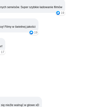
nych serwisów. Super szybkie ładowanie filmów
19
cę! Filmy w świetnej jakości
19
r!
17
 się nieźle walnąć w głowe xD