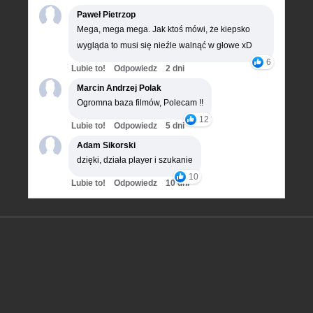
Paweł Pietrzop
Mega, mega mega. Jak ktoś mówi, że kiepsko
wygląda to musi się nieźle walnąć w głowe xD
6
Lubie to!
Odpowiedz
2 dni
Marcin Andrzej Polak
Ogromna baza filmów, Polecam !!
12
Lubie to!
Odpowiedz
5 dni
Adam Sikorski
dzięki, działa player i szukanie
10
Lubie to!
Odpowiedz
10 dni