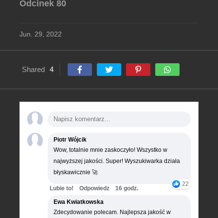
Odcinek 80
Jun. 29, 2022
Shared
4
Piotr Wójcik
Wow, totalnie mnie zaskoczyło! Wszystko w
najwyższej jakości. Super! Wyszukiwarka działa
błyskawicznie 🚀
22
Lubie to!
Odpowiedz
16 godz.
Ewa Kwiatkowska
Zdecydowanie polecam. Najlepsza jakość w