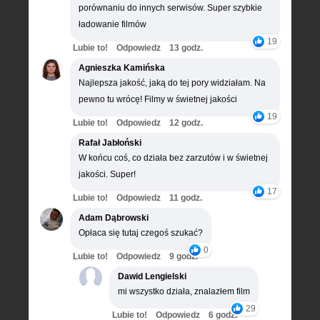
porównaniu do innych serwisów. Super szybkie
ładowanie filmów
19
Lubie to!
Odpowiedz
13 godz.
Agnieszka Kamińska
Najlepsza jakość, jaką do tej pory widziałam. Na
pewno tu wrócę! Filmy w świetnej jakości
19
Lubie to!
Odpowiedz
12 godz.
Rafał Jabłoński
W końcu coś, co działa bez zarzutów i w świetnej
jakości. Super!
17
Lubie to!
Odpowiedz
11 godz.
Adam Dąbrowski
Opłaca się tutaj czegoś szukać?
0
Lubie to!
Odpowiedz
9 godz.
Dawid Lengielski
mi wszystko działa, znalazłem film
29
Lubie to!
Odpowiedz
6 godz.