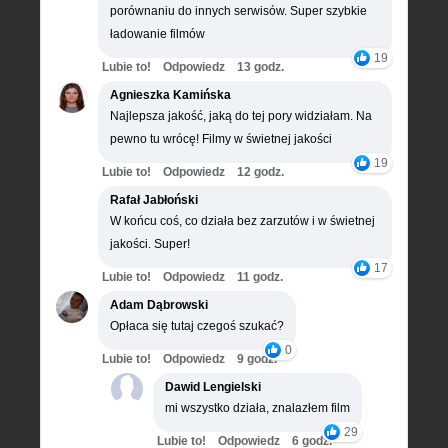
porównaniu do innych serwisów. Super szybkie
ładowanie filmów
19
Lubie to!
Odpowiedz
13 godz.
Agnieszka Kamińska
Najlepsza jakość, jaką do tej pory widziałam. Na
pewno tu wrócę! Filmy w świetnej jakości
19
Lubie to!
Odpowiedz
12 godz.
Rafał Jabłoński
W końcu coś, co działa bez zarzutów i w świetnej
jakości. Super!
17
Lubie to!
Odpowiedz
11 godz.
Adam Dąbrowski
Opłaca się tutaj czegoś szukać?
0
Lubie to!
Odpowiedz
9 godz.
Dawid Lengielski
mi wszystko działa, znalazłem film
29
Lubie to!
Odpowiedz
6 godz.