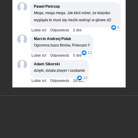
Paweł Pietrzop
Mega, mega mega. Jak ktoś mówi, że kiepsko
wygląda to musi się nieźle walnąć w głowe xD
6
Lubie to!
Odpowiedz
2 dni
Marcin Andrzej Polak
Ogromna baza filmów, Polecam !!
12
Lubie to!
Odpowiedz
5 dni
Adam Sikorski
dzięki, działa player i szukanie
10
Lubie to!
Odpowiedz
10 dni