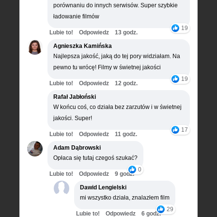
porównaniu do innych serwisów. Super szybkie
ładowanie filmów
19
Lubie to!
Odpowiedz
13 godz.
Agnieszka Kamińska
Najlepsza jakość, jaką do tej pory widziałam. Na
pewno tu wrócę! Filmy w świetnej jakości
19
Lubie to!
Odpowiedz
12 godz.
Rafał Jabłoński
W końcu coś, co działa bez zarzutów i w świetnej
jakości. Super!
17
Lubie to!
Odpowiedz
11 godz.
Adam Dąbrowski
Opłaca się tutaj czegoś szukać?
0
Lubie to!
Odpowiedz
9 godz.
Dawid Lengielski
mi wszystko działa, znalazłem film
29
Lubie to!
Odpowiedz
6 godz.