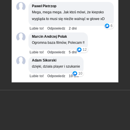
Paweł Pietrzop
Mega, mega mega. Jak ktoś mówi, że kiepsko
wygląda to musi się nieźle walnąć w głowe xD
6
Lubie to!
Odpowiedz
2 dni
Marcin Andrzej Polak
Ogromna baza filmów, Polecam !!
12
Lubie to!
Odpowiedz
5 dni
Adam Sikorski
dzięki, działa player i szukanie
10
Lubie to!
Odpowiedz
10 dni