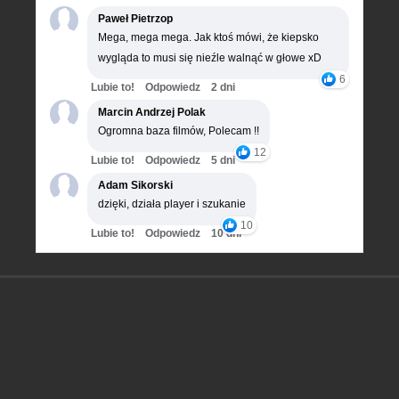
Paweł Pietrzop
Mega, mega mega. Jak ktoś mówi, że kiepsko
wygląda to musi się nieźle walnąć w głowe xD
6
Lubie to!
Odpowiedz
2 dni
Marcin Andrzej Polak
Ogromna baza filmów, Polecam !!
12
Lubie to!
Odpowiedz
5 dni
Adam Sikorski
dzięki, działa player i szukanie
10
Lubie to!
Odpowiedz
10 dni