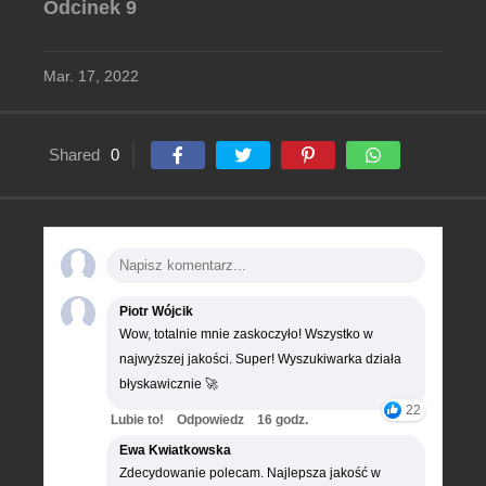
Odcinek 9
Mar. 17, 2022
Shared
0
Piotr Wójcik
Wow, totalnie mnie zaskoczyło! Wszystko w
najwyższej jakości. Super! Wyszukiwarka działa
błyskawicznie 🚀
22
Lubie to!
Odpowiedz
16 godz.
Ewa Kwiatkowska
Zdecydowanie polecam. Najlepsza jakość w