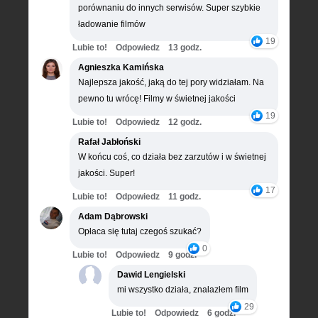
porównaniu do innych serwisów. Super szybkie
ładowanie filmów
19
Lubie to!
Odpowiedz
13 godz.
Agnieszka Kamińska
Najlepsza jakość, jaką do tej pory widziałam. Na
pewno tu wrócę! Filmy w świetnej jakości
19
Lubie to!
Odpowiedz
12 godz.
Rafał Jabłoński
W końcu coś, co działa bez zarzutów i w świetnej
jakości. Super!
17
Lubie to!
Odpowiedz
11 godz.
Adam Dąbrowski
Opłaca się tutaj czegoś szukać?
0
Lubie to!
Odpowiedz
9 godz.
Dawid Lengielski
mi wszystko działa, znalazłem film
29
Lubie to!
Odpowiedz
6 godz.