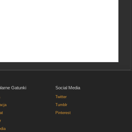
larne Gatunki
Social Media
a
Twitter
acja
Tumblr
at
Pinterest
r
dia