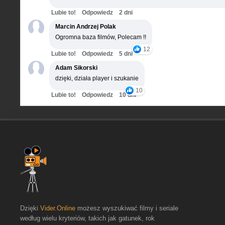
Lubie to!
Odpowiedz
2 dni
Marcin Andrzej Polak
Ogromna baza filmów, Polecam !!
12
Lubie to!
Odpowiedz
5 dni
Adam Sikorski
dzięki, działa player i szukanie
10
Lubie to!
Odpowiedz
10 dni
Dzięki
Vider.Online
możesz wyszukiwać filmy i seriale
według wielu kryteriów, takich jak gatunek, rok