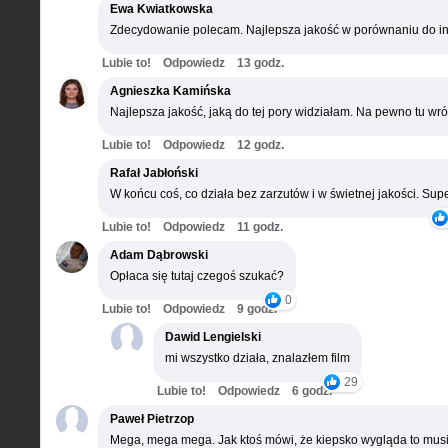
Ewa Kwiatkowska
Zdecydowanie polecam. Najlepsza jakość w porównaniu do in
Lubie to!
Odpowiedz
13 godz.
Agnieszka Kamińska
Najlepsza jakość, jaką do tej pory widziałam. Na pewno tu wró
Lubie to!
Odpowiedz
12 godz.
Rafał Jabłoński
W końcu coś, co działa bez zarzutów i w świetnej jakości. Supe
Lubie to!
Odpowiedz
11 godz.
Adam Dąbrowski
Opłaca się tutaj czegoś szukać?
0
Lubie to!
Odpowiedz
9 godz.
Dawid Lengielski
mi wszystko działa, znalazłem film
29
Lubie to!
Odpowiedz
6 godz.
Paweł Pietrzop
Mega, mega mega. Jak ktoś mówi, że kiepsko wygląda to musi