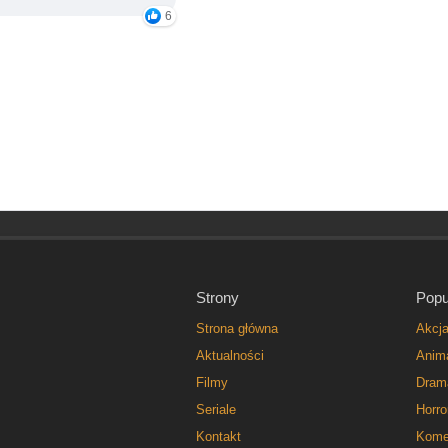
6
Strony
Popu
Strona główna
Akcj
Aktualności
Anim
Filmy
Dram
Seriale
Horro
Kontakt
Kome