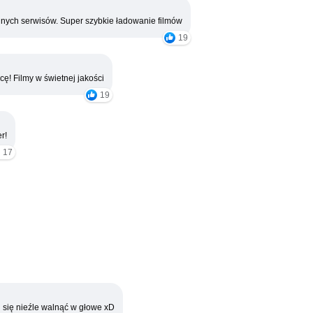
nych serwisów. Super szybkie ładowanie filmów
19
cę! Filmy w świetnej jakości
19
r!
17
 się nieźle walnąć w głowe xD