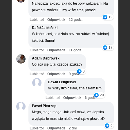
Najlepsza jakość, jaką do tej pory widziałam. Na
pewno tu wrócę! Filmy w świetnej jakości
19
Lubie to!
Odpowiedz
12 godz.
Rafał Jabłoński
W końcu coś, co działa bez zarzutów i w świetnej
jakości. Super!
17
Lubie to!
Odpowiedz
11 godz.
Adam Dąbrowski
Opłaca się tutaj czegoś szukać?
0
Lubie to!
Odpowiedz
9 godz.
Dawid Lengielski
mi wszystko działa, znalazłem film
29
Lubie to!
Odpowiedz
6 godz.
Paweł Pietrzop
Mega, mega mega. Jak ktoś mówi, że kiepsko
wygląda to musi się nieźle walnąć w głowe xD
6
Lubie to!
Odpowiedz
2 dni