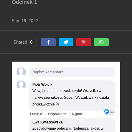
Odcinek 1
Sep. 19, 2022
Shared
0
Piotr Wójcik
Wow, totalnie mnie zaskoczyło! Wszystko w
najwyższej jakości. Super! Wyszukiwarka działa
błyskawicznie 🚀
22
Lubie to!
Odpowiedz
16 godz.
Ewa Kwiatkowska
Zdecydowanie polecam. Najlepsza jakość w