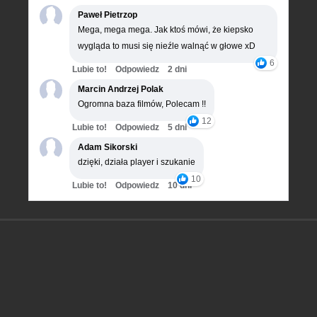
Paweł Pietrzop
Mega, mega mega. Jak ktoś mówi, że kiepsko
wygląda to musi się nieźle walnąć w głowe xD
6
Lubie to!
Odpowiedz
2 dni
Marcin Andrzej Polak
Ogromna baza filmów, Polecam !!
12
Lubie to!
Odpowiedz
5 dni
Adam Sikorski
dzięki, działa player i szukanie
10
Lubie to!
Odpowiedz
10 dni