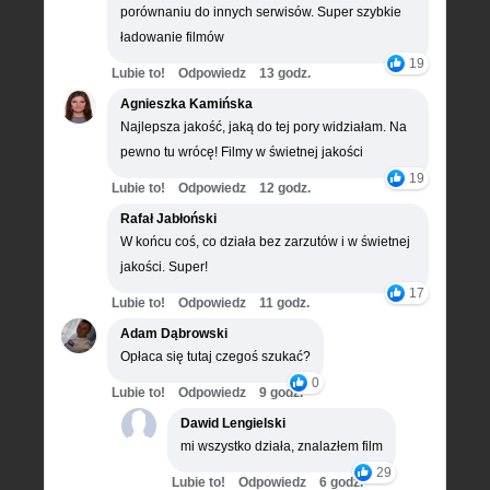
porównaniu do innych serwisów. Super szybkie
ładowanie filmów
19
Lubie to!
Odpowiedz
13 godz.
Agnieszka Kamińska
Najlepsza jakość, jaką do tej pory widziałam. Na
pewno tu wrócę! Filmy w świetnej jakości
19
Lubie to!
Odpowiedz
12 godz.
Rafał Jabłoński
W końcu coś, co działa bez zarzutów i w świetnej
jakości. Super!
17
Lubie to!
Odpowiedz
11 godz.
Adam Dąbrowski
Opłaca się tutaj czegoś szukać?
0
Lubie to!
Odpowiedz
9 godz.
Dawid Lengielski
mi wszystko działa, znalazłem film
29
Lubie to!
Odpowiedz
6 godz.