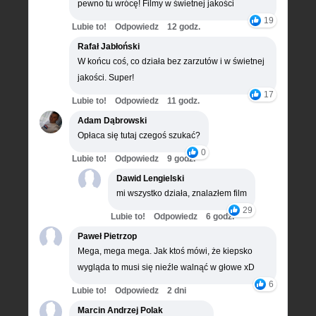
pewno tu wrócę! Filmy w świetnej jakości
19
Lubie to!
Odpowiedz
12 godz.
Rafał Jabłoński
W końcu coś, co działa bez zarzutów i w świetnej
jakości. Super!
17
Lubie to!
Odpowiedz
11 godz.
Adam Dąbrowski
Opłaca się tutaj czegoś szukać?
0
Lubie to!
Odpowiedz
9 godz.
Dawid Lengielski
mi wszystko działa, znalazłem film
29
Lubie to!
Odpowiedz
6 godz.
Paweł Pietrzop
Mega, mega mega. Jak ktoś mówi, że kiepsko
wygląda to musi się nieźle walnąć w głowe xD
6
Lubie to!
Odpowiedz
2 dni
Marcin Andrzej Polak