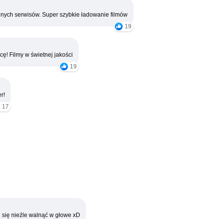
nych serwisów. Super szybkie ładowanie filmów
19
cę! Filmy w świetnej jakości
19
r!
17
 się nieźle walnąć w głowe xD