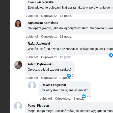
Ewa Kwiatkowska
Zdecydowanie polecam. Najlepsza jakość w porównaniu do in
Lubie to!
Odpowiedz
13 godz.
Agnieszka Kamińska
Najlepsza jakość, jaką do tej pory widziałam. Na pewno tu wró
Lubie to!
Odpowiedz
12 godz.
Rafał Jabłoński
W końcu coś, co działa bez zarzutów i w świetnej jakości. Supe
Lubie to!
Odpowiedz
11 godz.
Adam Dąbrowski
Opłaca się tutaj czegoś szukać?
0
Lubie to!
Odpowiedz
9 godz.
Dawid Lengielski
mi wszystko działa, znalazłem film
29
Lubie to!
Odpowiedz
6 godz.
Paweł Pietrzop
Mega, mega mega. Jak ktoś mówi, że kiepsko wygląda to musi