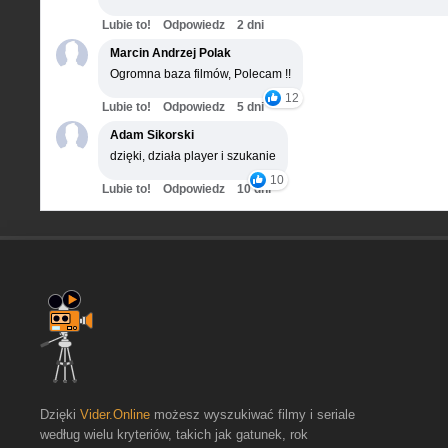
Lubie to!
Odpowiedz
2 dni
Marcin Andrzej Polak
Ogromna baza filmów, Polecam !!
12
Lubie to!
Odpowiedz
5 dni
Adam Sikorski
dzięki, działa player i szukanie
10
Lubie to!
Odpowiedz
10 dni
Dzięki
Vider.Online
możesz wyszukiwać filmy i seriale
według wielu kryteriów, takich jak gatunek, rok