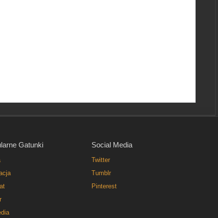
larne Gatunki
Social Media
a
Twitter
acja
Tumblr
at
Pinterest
r
dia