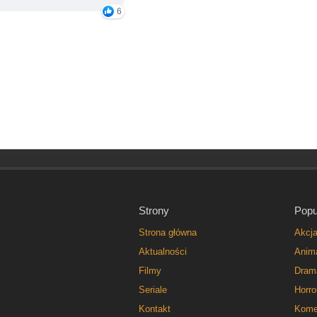
6
Strony
Popu
Strona główna
Akcj
Aktualności
Anim
Filmy
Dram
Seriale
Horro
Kontakt
Kome