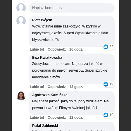
Piotr Wójcik
Wow, totalnie mnie zaskoczyło! Wszystko w
najwyższej jakości. Super! Wyszukiwarka działa
błyskawicznie 🚀
22
Lubie to!
Odpowiedz
16 godz.
Ewa Kwiatkowska
Zdecydowanie polecam. Najlepsza jakość w
porównaniu do innych serwisów. Super szybkie
ładowanie filmów
19
Lubie to!
Odpowiedz
13 godz.
Agnieszka Kamińska
Najlepsza jakość, jaką do tej pory widziałam. Na
pewno tu wrócę! Filmy w świetnej jakości
19
Lubie to!
Odpowiedz
12 godz.
Rafał Jabłoński