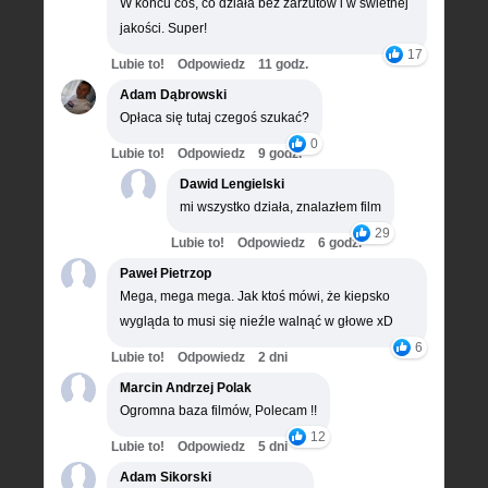
W końcu coś, co działa bez zarzutów i w świetnej
jakości. Super!
17
Lubie to!
Odpowiedz
11 godz.
Adam Dąbrowski
Opłaca się tutaj czegoś szukać?
0
Lubie to!
Odpowiedz
9 godz.
Dawid Lengielski
mi wszystko działa, znalazłem film
29
Lubie to!
Odpowiedz
6 godz.
Paweł Pietrzop
Mega, mega mega. Jak ktoś mówi, że kiepsko
wygląda to musi się nieźle walnąć w głowe xD
6
Lubie to!
Odpowiedz
2 dni
Marcin Andrzej Polak
Ogromna baza filmów, Polecam !!
12
Lubie to!
Odpowiedz
5 dni
Adam Sikorski