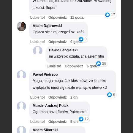
W końcu coś, co działa bez zarzutów i w świetnej
jakości. Super!
17
Lubie to!
Odpowiedz
11 godz.
Adam Dąbrowski
Opłaca się tutaj czegoś szukać?
0
Lubie to!
Odpowiedz
9 godz.
Dawid Lengielski
mi wszystko działa, znalazłem film
29
Lubie to!
Odpowiedz
6 godz.
Paweł Pietrzop
Mega, mega mega. Jak ktoś mówi, że kiepsko
wygląda to musi się nieźle walnąć w głowe xD
6
Lubie to!
Odpowiedz
2 dni
Marcin Andrzej Polak
Ogromna baza filmów, Polecam !!
12
Lubie to!
Odpowiedz
5 dni
Adam Sikorski