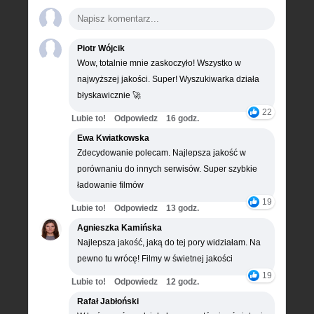
Piotr Wójcik
Wow, totalnie mnie zaskoczyło! Wszystko w
najwyższej jakości. Super! Wyszukiwarka działa
błyskawicznie 🚀
22
Lubie to!
Odpowiedz
16 godz.
Ewa Kwiatkowska
Zdecydowanie polecam. Najlepsza jakość w
porównaniu do innych serwisów. Super szybkie
ładowanie filmów
19
Lubie to!
Odpowiedz
13 godz.
Agnieszka Kamińska
Najlepsza jakość, jaką do tej pory widziałam. Na
pewno tu wrócę! Filmy w świetnej jakości
19
Lubie to!
Odpowiedz
12 godz.
Rafał Jabłoński