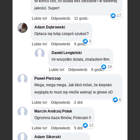
W końcu coś, co działa bez zarzutów i w świetnej
jakości. Super!
17
Lubie to!
Odpowiedz
11 godz.
Adam Dąbrowski
Opłaca się tutaj czegoś szukać?
0
Lubie to!
Odpowiedz
9 godz.
Dawid Lengielski
mi wszystko działa, znalazłem film
29
Lubie to!
Odpowiedz
6 godz.
Paweł Pietrzop
Mega, mega mega. Jak ktoś mówi, że kiepsko
wygląda to musi się nieźle walnąć w głowe xD
6
Lubie to!
Odpowiedz
2 dni
Marcin Andrzej Polak
Ogromna baza filmów, Polecam !!
12
Lubie to!
Odpowiedz
5 dni
Adam Sikorski