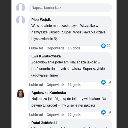
Piotr Wójcik
Wow, totalnie mnie zaskoczyło! Wszystko w
najwyższej jakości. Super! Wyszukiwarka działa
błyskawicznie 🚀
22
Lubie to!
Odpowiedz
16 godz.
Ewa Kwiatkowska
Zdecydowanie polecam. Najlepsza jakość w
porównaniu do innych serwisów. Super szybkie
ładowanie filmów
19
Lubie to!
Odpowiedz
13 godz.
Agnieszka Kamińska
Najlepsza jakość, jaką do tej pory widziałam. Na
pewno tu wrócę! Filmy w świetnej jakości
19
Lubie to!
Odpowiedz
12 godz.
Rafał Jabłoński