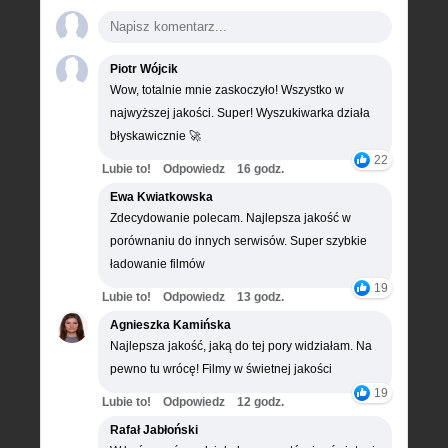
Piotr Wójcik
Wow, totalnie mnie zaskoczyło! Wszystko w
najwyższej jakości. Super! Wyszukiwarka działa
błyskawicznie 🚀
22
Lubie to!
Odpowiedz
16 godz.
Ewa Kwiatkowska
Zdecydowanie polecam. Najlepsza jakość w
porównaniu do innych serwisów. Super szybkie
ładowanie filmów
19
Lubie to!
Odpowiedz
13 godz.
Agnieszka Kamińska
Najlepsza jakość, jaką do tej pory widziałam. Na
pewno tu wrócę! Filmy w świetnej jakości
19
Lubie to!
Odpowiedz
12 godz.
Rafał Jabłoński