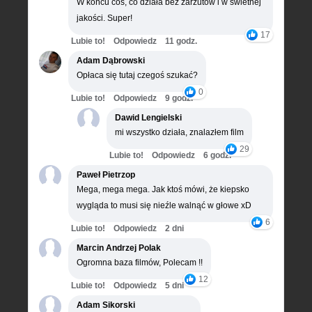
W końcu coś, co działa bez zarzutów i w świetnej
jakości. Super!
17
Lubie to!
Odpowiedz
11 godz.
Adam Dąbrowski
Opłaca się tutaj czegoś szukać?
0
Lubie to!
Odpowiedz
9 godz.
Dawid Lengielski
mi wszystko działa, znalazłem film
29
Lubie to!
Odpowiedz
6 godz.
Paweł Pietrzop
Mega, mega mega. Jak ktoś mówi, że kiepsko
wygląda to musi się nieźle walnąć w głowe xD
6
Lubie to!
Odpowiedz
2 dni
Marcin Andrzej Polak
Ogromna baza filmów, Polecam !!
12
Lubie to!
Odpowiedz
5 dni
Adam Sikorski