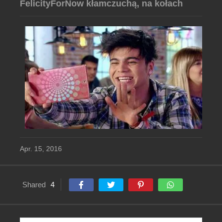
FelicityForNow kłamczuchą, na kołach
Apr. 15, 2016
Shared
4