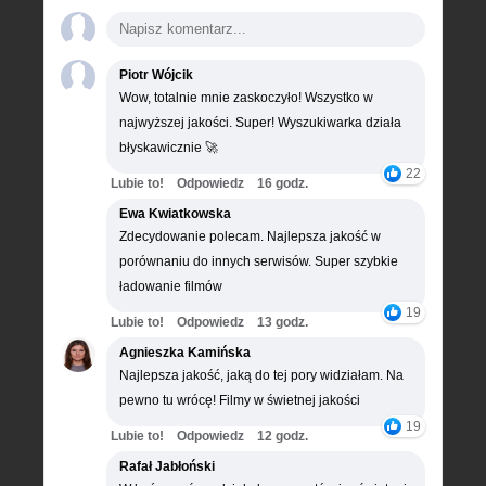
Piotr Wójcik
Wow, totalnie mnie zaskoczyło! Wszystko w
najwyższej jakości. Super! Wyszukiwarka działa
błyskawicznie 🚀
22
Lubie to!
Odpowiedz
16 godz.
Ewa Kwiatkowska
Zdecydowanie polecam. Najlepsza jakość w
porównaniu do innych serwisów. Super szybkie
ładowanie filmów
19
Lubie to!
Odpowiedz
13 godz.
Agnieszka Kamińska
Najlepsza jakość, jaką do tej pory widziałam. Na
pewno tu wrócę! Filmy w świetnej jakości
19
Lubie to!
Odpowiedz
12 godz.
Rafał Jabłoński