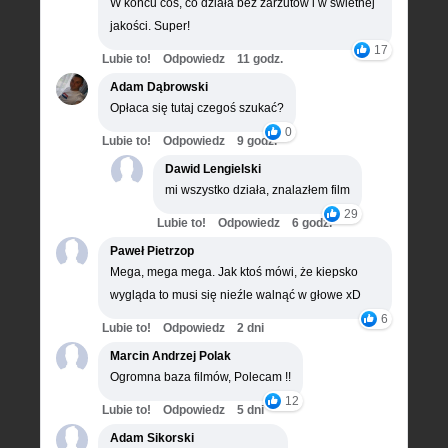
W końcu coś, co działa bez zarzutów i w świetnej
jakości. Super!
17
Lubie to!
Odpowiedz
11 godz.
Adam Dąbrowski
Opłaca się tutaj czegoś szukać?
0
Lubie to!
Odpowiedz
9 godz.
Dawid Lengielski
mi wszystko działa, znalazłem film
29
Lubie to!
Odpowiedz
6 godz.
Paweł Pietrzop
Mega, mega mega. Jak ktoś mówi, że kiepsko
wygląda to musi się nieźle walnąć w głowe xD
6
Lubie to!
Odpowiedz
2 dni
Marcin Andrzej Polak
Ogromna baza filmów, Polecam !!
12
Lubie to!
Odpowiedz
5 dni
Adam Sikorski