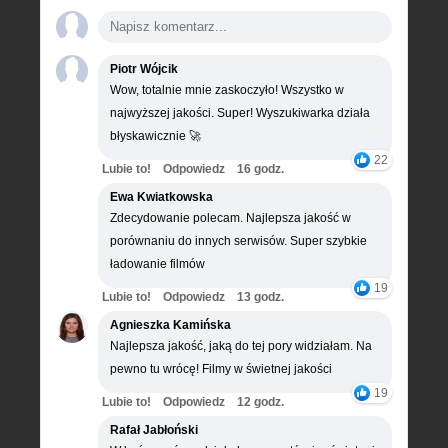
Piotr Wójcik
Wow, totalnie mnie zaskoczyło! Wszystko w
najwyższej jakości. Super! Wyszukiwarka działa
błyskawicznie 🚀
22
Lubie to!
Odpowiedz
16 godz.
Ewa Kwiatkowska
Zdecydowanie polecam. Najlepsza jakość w
porównaniu do innych serwisów. Super szybkie
ładowanie filmów
19
Lubie to!
Odpowiedz
13 godz.
Agnieszka Kamińska
Najlepsza jakość, jaką do tej pory widziałam. Na
pewno tu wrócę! Filmy w świetnej jakości
19
Lubie to!
Odpowiedz
12 godz.
Rafał Jabłoński