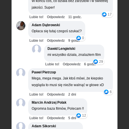
W końcu coś, co działa bez zarzutów i w świetnej
jakości. Super!
17
Lubie to!
Odpowiedz
11 godz.
Adam Dąbrowski
Opłaca się tutaj czegoś szukać?
0
Lubie to!
Odpowiedz
9 godz.
Dawid Lengielski
mi wszystko działa, znalazłem film
29
Lubie to!
Odpowiedz
6 godz.
Paweł Pietrzop
Mega, mega mega. Jak ktoś mówi, że kiepsko
wygląda to musi się nieźle walnąć w głowe xD
6
Lubie to!
Odpowiedz
2 dni
Marcin Andrzej Polak
Ogromna baza filmów, Polecam !!
12
Lubie to!
Odpowiedz
5 dni
Adam Sikorski