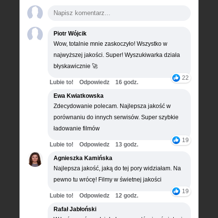
Piotr Wójcik
Wow, totalnie mnie zaskoczyło! Wszystko w
najwyższej jakości. Super! Wyszukiwarka działa
błyskawicznie 🚀
22
Lubie to!
Odpowiedz
16 godz.
Ewa Kwiatkowska
Zdecydowanie polecam. Najlepsza jakość w
porównaniu do innych serwisów. Super szybkie
ładowanie filmów
19
Lubie to!
Odpowiedz
13 godz.
Agnieszka Kamińska
Najlepsza jakość, jaką do tej pory widziałam. Na
pewno tu wrócę! Filmy w świetnej jakości
19
Lubie to!
Odpowiedz
12 godz.
Rafał Jabłoński