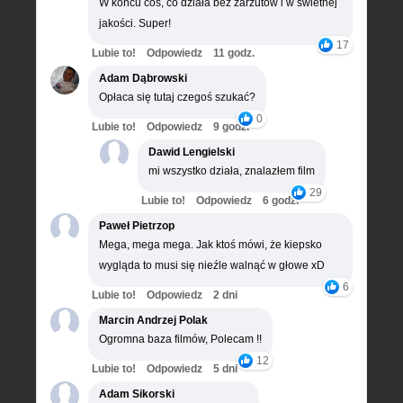
W końcu coś, co działa bez zarzutów i w świetnej
jakości. Super!
17
Lubie to!
Odpowiedz
11 godz.
Adam Dąbrowski
Opłaca się tutaj czegoś szukać?
0
Lubie to!
Odpowiedz
9 godz.
Dawid Lengielski
mi wszystko działa, znalazłem film
29
Lubie to!
Odpowiedz
6 godz.
Paweł Pietrzop
Mega, mega mega. Jak ktoś mówi, że kiepsko
wygląda to musi się nieźle walnąć w głowe xD
6
Lubie to!
Odpowiedz
2 dni
Marcin Andrzej Polak
Ogromna baza filmów, Polecam !!
12
Lubie to!
Odpowiedz
5 dni
Adam Sikorski